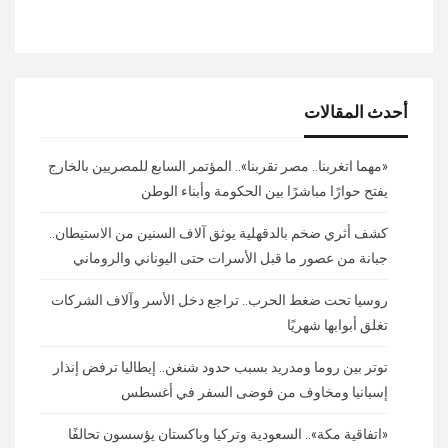
أحدث المقالات
«مهما اتغربنا.. مصر تقربنا».. المؤتمر السابع للمصريين بالخارج
يفتح حوارًا مباشرًا بين الحكومة وأبناء الوطن
كشف أثري ضخم بالدقهلية يوثق آلاف السنين من الاستيطان..
جبانة من عصور ما قبل الأسرات حتى اليوناني والروماني
روسيا تحت ضغط الحرب.. تراجع دخل الأسر وآلاف الشركات
تغلق أبوابها شهريًا
توتر بين روما ومدريد بسبب حدود شنغن.. إيطاليا ترفض إنذار
إسبانيا ومخاوف من فوضى السفر في أغسطس
«اتفاقية مكة».. السعودية وتركيا وباكستان يؤسسون تحالفًا