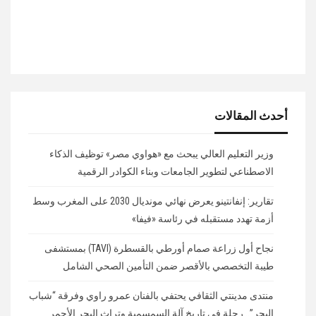
أحدث المقالات
وزير التعليم العالي يبحث مع «هواوي مصر» توظيف الذكاء
الاصطناعي لتطوير الجامعات وبناء الكوادر الرقمية
تقارير: إنفانتينو يعرض نهائي مونديال 2030 على المغرب وسط
أزمة تهدد مستقبله في رئاسة «فيفا»
نجاح أول زراعة صمام أورطي بالقسطرة (TAVI) بمستشفى
طيبة التخصصي بالأقصر ضمن التأمين الصحي الشامل
منتدى مدينتي الثقافي يحتفي بالفنان عمرو راوي وفرقة “شباب
البحر”.. رحلة في تاريخ آلة السمسمية وتراث البحر الأحمر