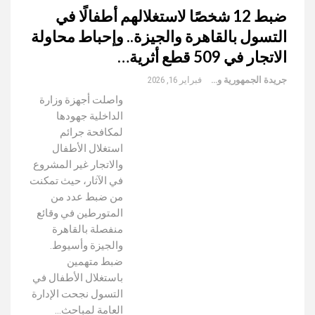
ضبط 12 شخصًا لاستغلالهم أطفالًا في
التسول بالقاهرة والجيزة.. وإحباط محاولة
الاتجار في 509 قطع أثرية…
جريدة الجمهورية والعالم
فبراير 16, 2026
واصلت أجهزة وزارة
الداخلية جهودها
لمكافحة جرائم
استغلال الأطفال
والاتجار غير المشروع
في الآثار، حيث تمكنت
من ضبط عدد من
المتورطين في وقائع
منفصلة بالقاهرة
والجيزة وأسيوط.
ضبط متهمين
باستغلال الأطفال في
التسول نجحت الإدارة
العامة لمباحث…