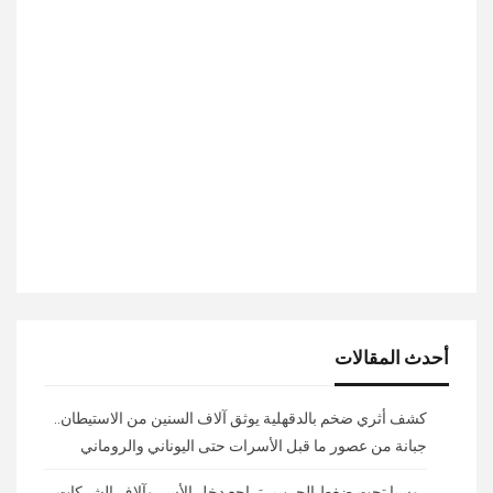
أحدث المقالات
كشف أثري ضخم بالدقهلية يوثق آلاف السنين من الاستيطان..
جبانة من عصور ما قبل الأسرات حتى اليوناني والروماني
روسيا تحت ضغط الحرب.. تراجع دخل الأسر وآلاف الشركات