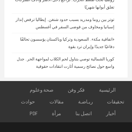
تغلق أبوابها شهريًا
توتر بين روما ومدريد بسبب حدود شنغن.. إيطاليا ترفض إنذار
إسبانيا ومخاوف من فوضى السفر في أغسطس
«اتفاقية مكة».. السعودية وتركيا وباكستان يؤسسون تحالفًا
دفاعيًا جديدًا وإيران ترد بقوة
كوريا الشمالية توصي بتناول لحم الكلاب لمواجهة الحر.. جدل
واسع حول نصائح رسمية أثارت انتقادات حقوقية
الرئيسية
فكر وفن
صحة وعلوم
تحقيقات
ريـاضـة
مقالات
حوادث
أخبار
اتصل بنا
مرأة
PDF