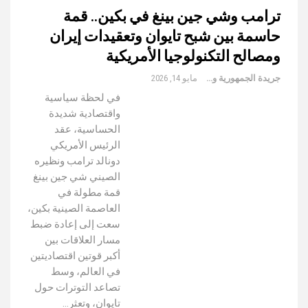
ترامب وشي جين بينغ في بكين.. قمة
حاسمة بين شبح تايوان وتعقيدات إيران
ومصالح التكنولوجيا الأمريكية
جريدة الجمهورية والعالم
مايو 14, 2026
في لحظة سياسية
واقتصادية شديدة
الحساسية، عقد
الرئيس الأمريكي
دونالد ترامب ونظيره
الصيني شي جين بينغ
قمة مطولة في
العاصمة الصينية بكين،
سعت إلى إعادة ضبط
مسار العلاقات بين
أكبر قوتين اقتصاديتين
في العالم، وسط
تصاعد التوترات حول
تايوان، وتعثر…