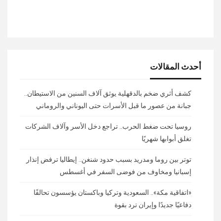
أحدث المقالات
كشف أثري ضخم بالدقهلية يوثق آلاف السنين من الاستيطان..
جبانة من عصور ما قبل الأسرات حتى اليوناني والروماني
روسيا تحت ضغط الحرب.. تراجع دخل الأسر وآلاف الشركات
تغلق أبوابها شهريًا
توتر بين روما ومدريد بسبب حدود شنغن.. إيطاليا ترفض إنذار
إسبانيا ومخاوف من فوضى السفر في أغسطس
«اتفاقية مكة».. السعودية وتركيا وباكستان يؤسسون تحالفًا
دفاعيًا جديدًا وإيران ترد بقوة