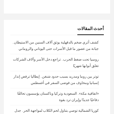
أحدث المقالات
كشف أثري ضخم بالدقهلية يوثق آلاف السنين من الاستيطان..
جبانة من عصور ما قبل الأسرات حتى اليوناني والروماني
روسيا تحت ضغط الحرب.. تراجع دخل الأسر وآلاف الشركات
تغلق أبوابها شهريًا
توتر بين روما ومدريد بسبب حدود شنغن.. إيطاليا ترفض إنذار
إسبانيا ومخاوف من فوضى السفر في أغسطس
«اتفاقية مكة».. السعودية وتركيا وباكستان يؤسسون تحالفًا
دفاعيًا جديدًا وإيران ترد بقوة
كوريا الشمالية توصي بتناول لحم الكلاب لمواجهة الحر.. جدل