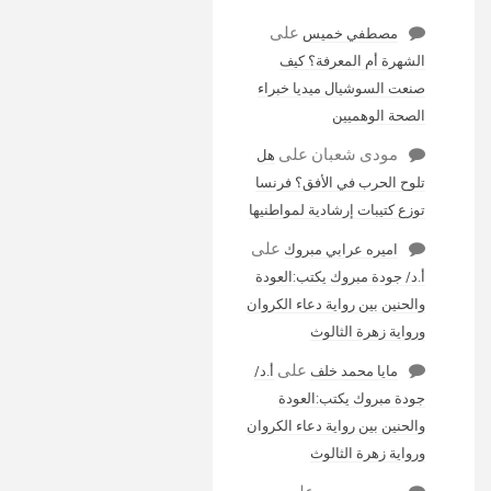
على
مصطفي خميس
الشهرة أم المعرفة؟ كيف
صنعت السوشيال ميديا خبراء
الصحة الوهميين
مودى شعبان
على
هل
تلوح الحرب في الأفق؟ فرنسا
توزع كتيبات إرشادية لمواطنيها
على
اميره عرابي مبروك
أ.د/ جودة مبروك يكتب:العودة
والحنين بين رواية دعاء الكروان
ورواية زهرة الثالوث
على
مايا محمد خلف
أ.د/
جودة مبروك يكتب:العودة
والحنين بين رواية دعاء الكروان
ورواية زهرة الثالوث