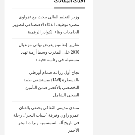
أحدث المقالات
وزير التعليم العالي يبحث مع «هواوي
مصر» توظيف الذكاء الاصطناعي لتطوير
الجامعات وبناء الكوادر الرقمية
تقارير: إنفانتينو يعرض نهائي مونديال
2030 على المغرب وسط أزمة تهدد
مستقبله في رئاسة «فيفا»
نجاح أول زراعة صمام أورطي
بالقسطرة (TAVI) بمستشفى طيبة
التخصصي بالأقصر ضمن التأمين
الصحي الشامل
منتدى مدينتي الثقافي يحتفي بالفنان
عمرو راوي وفرقة “شباب البحر”.. رحلة
في تاريخ آلة السمسمية وتراث البحر
الأحمر