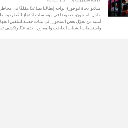
جريدة الجمهورية والعالم
مايو 27, 2026
ميلانو: نجاة آبو قورة تواجه إيطاليا تصاعدًا مقلقًا في مخاط
داخل السجون، خصوصًا في مؤسسات احتجاز القُصّر، وسط
أمنية من تحوّل بعض السجون إلى بيئات خصبة للتلقين الجها
واستقطاب الشباب الغاضب والمعزول اجتماعيًا. وتكشف تقا