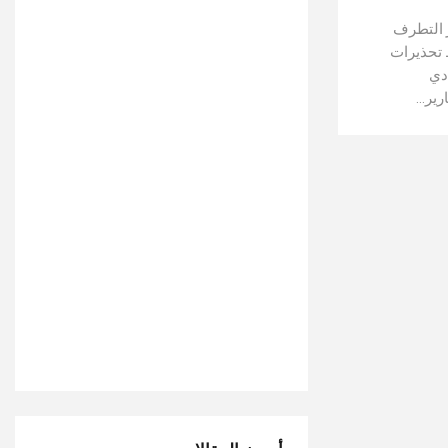
ر التطرف
 تحذيرات
دي
رير…