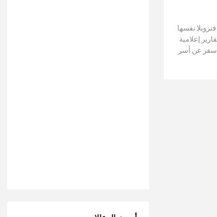
نزويلا نفسها
رير إعلامية
أسفر عن أسر