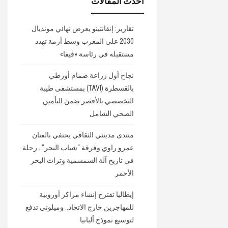
أحدث المقالات
تقارير: إنفانتينو يعرض نهائي مونديال
2030 على المغرب وسط أزمة تهدد
مستقبله في رئاسة «فيفا»
نجاح أول زراعة صمام أورطي
بالقسطرة (TAVI) بمستشفى طيبة
التخصصي بالأقصر ضمن التأمين
الصحي الشامل
منتدى مدينتي الثقافي يحتفي بالفنان
عمرو راوي وفرقة “شباب البحر”.. رحلة
في تاريخ آلة السمسمية وتراث البحر
الأحمر
إيطاليا تقترح إنشاء مراكز أوروبية
للمهاجرين خارج الاتحاد.. وميلوني تدفع
لتوسيع نموذج ألبانيا