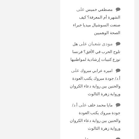
على
مصطفي خميس
الشهرة أم المعرفة؟ كيف
صنعت السوشيال ميديا خبراء
الصحة الوهميين
مودى شعبان
على
هل
تلوح الحرب في الأفق؟ فرنسا
توزع كتيبات إرشادية لمواطنيها
على
اميره عرابي مبروك
أ.د/ جودة مبروك يكتب:العودة
والحنين بين رواية دعاء الكروان
ورواية زهرة الثالوث
على
مايا محمد خلف
أ.د/
جودة مبروك يكتب:العودة
والحنين بين رواية دعاء الكروان
ورواية زهرة الثالوث