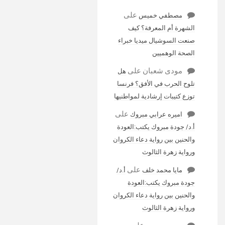
على
مصطفي خميس
الشهرة أم المعرفة؟ كيف
صنعت السوشيال ميديا خبراء
الصحة الوهميين
مودى شعبان
على
هل
تلوح الحرب في الأفق؟ فرنسا
توزع كتيبات إرشادية لمواطنيها
على
اميره عرابي مبروك
أ.د/ جودة مبروك يكتب:العودة
والحنين بين رواية دعاء الكروان
ورواية زهرة الثالوث
على
مايا محمد خلف
أ.د/
جودة مبروك يكتب:العودة
والحنين بين رواية دعاء الكروان
ورواية زهرة الثالوث