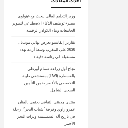
أحدث المقالات
وزير التعليم العالي يبحث مع «هواوي
مصر» توظيف الذكاء الاصطناعي لتطوير
الجامعات وبناء الكوادر الرقمية
تقارير: إنفانتينو يعرض نهائي مونديال
2030 على المغرب وسط أزمة تهدد
مستقبله في رئاسة «فيفا»
نجاح أول زراعة صمام أورطي
بالقسطرة (TAVI) بمستشفى طيبة
التخصصي بالأقصر ضمن التأمين
الصحي الشامل
منتدى مدينتي الثقافي يحتفي بالفنان
عمرو راوي وفرقة “شباب البحر”.. رحلة
في تاريخ آلة السمسمية وتراث البحر
الأحمر