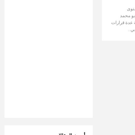
توى
بو محمد
ة عدة قرارات
في…