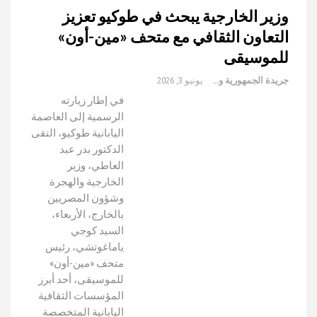
وزير الخارجية يبحث في طوكيو تعزيز
التعاون الثقافي مع متحف «مين-أون»
للموسيقى
جريدة الجمهورية والعالم
يونيو 3, 2026
في إطار زيارته
الرسمية إلى العاصمة
اليابانية طوكيو، التقى
الدكتور بدر عبد
العاطي، وزير
الخارجية والهجرة
وشؤون المصريين
بالخارج، الأربعاء،
السيد كوجي
ياماغوتشي، رئيس
متحف «مين-أون»
للموسيقى، أحد أبرز
المؤسسات الثقافية
اليابانية المتخصصة