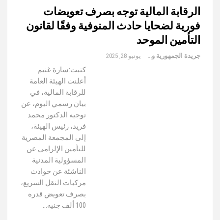
الرقابة المالية توجه بصرف تعويضات
فورية لضحايا حادث المنوفية وفقًا لقانون
التأمين الموحد
جريدة الجمهورية والعالم
يونيو 28, 2025
كتبت:سارة غنيم
أعلنت الهيئة العامة
للرقابة المالية، في
بيان رسمي اليوم، عن
توجيه الدكتور محمد
فريد، رئيس الهيئة،
إلى المجمعة المصرية
للتأمين الإلزامي عن
المسؤولية المدنية
الناشئة عن حوادث
مركبات النقل السريع،
بصرف تعويض قدره
100 ألف جنيه…