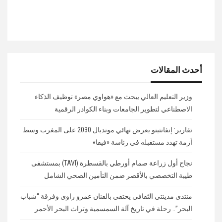
أحدث المقالات
وزير التعليم العالي يبحث مع «هواوي مصر» توظيف الذكاء
الاصطناعي لتطوير الجامعات وبناء الكوادر الرقمية
تقارير: إنفانتينو يعرض نهائي مونديال 2030 على المغرب وسط
أزمة تهدد مستقبله في رئاسة «فيفا»
نجاح أول زراعة صمام أورطي بالقسطرة (TAVI) بمستشفى
طيبة التخصصي بالأقصر ضمن التأمين الصحي الشامل
منتدى مدينتي الثقافي يحتفي بالفنان عمرو راوي وفرقة “شباب
البحر”.. رحلة في تاريخ آلة السمسمية وتراث البحر الأحمر