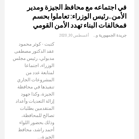
في اجتماعه مع محافظ الجيزة ومدير
الأمن..رئيس الوزراء: تعاملوا بحسم
فمخالفات البناء تهدد الأمن القومي
جريدة الجمهورية والعالم
أغسطس 30, 2020
كتبت - كوثر محمود
عقد الدكتور مصطفى
مدبولي، رئيس مجلس
الوزراء، اجتماعا
لمتابعة عدد من
المشروعات الجاري
تنفيذها في محافظة
الجيزة، وكذا جهود
إزالة التعديات وأعداد
المتقدمين بطلبات
تصالح للمحافظة،
وذلك بحضور اللواء
أحمد راشد، محافظ
الجيزة،…