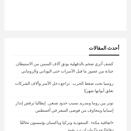
أحدث المقالات
كشف أثري ضخم بالدقهلية يوثق آلاف السنين من الاستيطان..
جبانة من عصور ما قبل الأسرات حتى اليوناني والروماني
روسيا تحت ضغط الحرب.. تراجع دخل الأسر وآلاف الشركات
تغلق أبوابها شهريًا
توتر بين روما ومدريد بسبب حدود شنغن.. إيطاليا ترفض إنذار
إسبانيا ومخاوف من فوضى السفر في أغسطس
«اتفاقية مكة».. السعودية وتركيا وباكستان يؤسسون تحالفًا
دفاعيًا جديدًا وإيران ترد بقوة