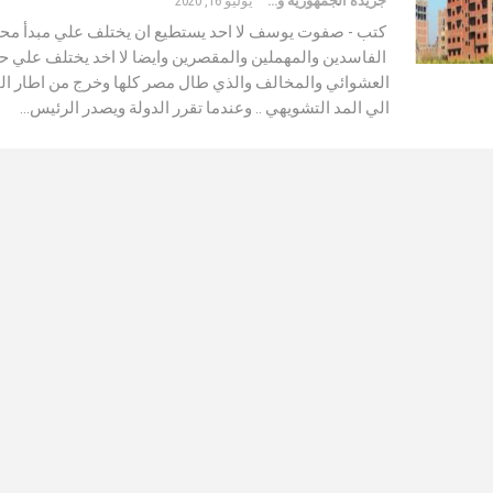
جريدة الجمهورية والعالم
يوليو 16, 2020
كتب - صفوت يوسف لا احد يستطيع ان يختلف علي مبدأ مح
الفاسدين والمهملين والمقصرين وايضا لا اخد يختلف علي حج
العشوائي والمخالف والذي طال مصر كلها وخرج من اطار الح
الي المد التشويهي .. وعندما تقرر الدولة ويصدر الرئيس…