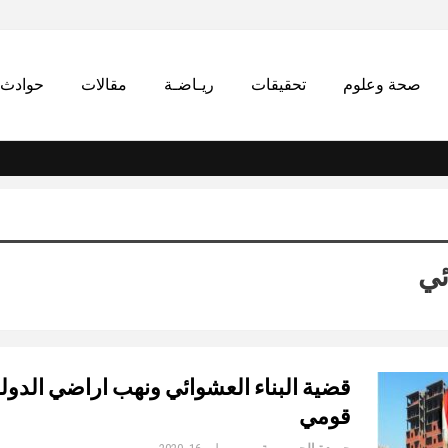
صحة وعلوم
تحقيقات
ريـاضـة
مقالات
حوادث
ئي
قضية البناء العشوائي ونهب اراضي الدول
قومي