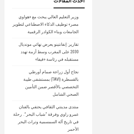
أحدث المقالات
وزير التعليم العالي يبحث مع «هواوي
مصر» توظيف الذكاء الاصطناعي لتطوير
الجامعات وبناء الكوادر الرقمية
تقارير: إنفانتينو يعرض نهائي مونديال
2030 على المغرب وسط أزمة تهدد
مستقبله في رئاسة «فيفا»
نجاح أول زراعة صمام أورطي
بالقسطرة (TAVI) بمستشفى طيبة
التخصصي بالأقصر ضمن التأمين
الصحي الشامل
منتدى مدينتي الثقافي يحتفي بالفنان
عمرو راوي وفرقة “شباب البحر”.. رحلة
في تاريخ آلة السمسمية وتراث البحر
الأحمر