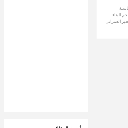
اسبة
م البناء
يز العمراني