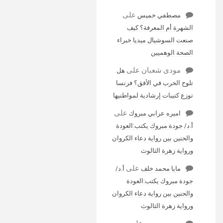
على
مصطفي خميس
الشهرة أم المعرفة؟ كيف
صنعت السوشيال ميديا خبراء
الصحة الوهميين
مودى شعبان
على
هل
تلوح الحرب في الأفق؟ فرنسا
توزع كتيبات إرشادية لمواطنيها
على
اميره عرابي مبروك
أ.د/ جودة مبروك يكتب:العودة
والحنين بين رواية دعاء الكروان
ورواية زهرة الثالوث
على
مايا محمد خلف
أ.د/
جودة مبروك يكتب:العودة
والحنين بين رواية دعاء الكروان
ورواية زهرة الثالوث