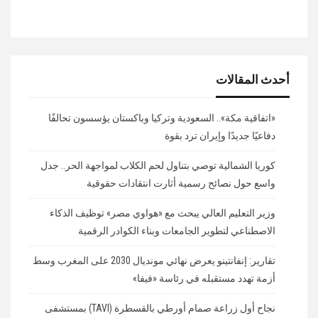
أحدث المقالات
«اتفاقية مكة».. السعودية وتركيا وباكستان يؤسسون تحالفًا
دفاعيًا جديدًا وإيران ترد بقوة
كوريا الشمالية توصي بتناول لحم الكلاب لمواجهة الحر.. جدل
واسع حول نصائح رسمية أثارت انتقادات حقوقية
وزير التعليم العالي يبحث مع «هواوي مصر» توظيف الذكاء
الاصطناعي لتطوير الجامعات وبناء الكوادر الرقمية
تقارير: إنفانتينو يعرض نهائي مونديال 2030 على المغرب وسط
أزمة تهدد مستقبله في رئاسة «فيفا»
نجاح أول زراعة صمام أورطي بالقسطرة (TAVI) بمستشفى