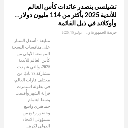
تشيلسي يتصدر عائدات كأس العالم
للأندية 2025 بأكثر من 114 مليون دولار…
وأوكلاند في ذيل القائمة
جريدة الجمهورية والعالم
يوليو 15, 2025
متابعة - أسدل الستار
على منافسات النسخة
الموسعة الأولى من
كأس العالم للأندية
2025، والتي شهدت
مشاركة 32 ناديًا من
مختلف قارات العالم،
في بطولة استمرت
قرابة الشهر وأُقيمت
وسط اهتمام
جماهيري واسع
وحضور رفيع من
مسؤولي الاتحاد
الدولي لكرة…