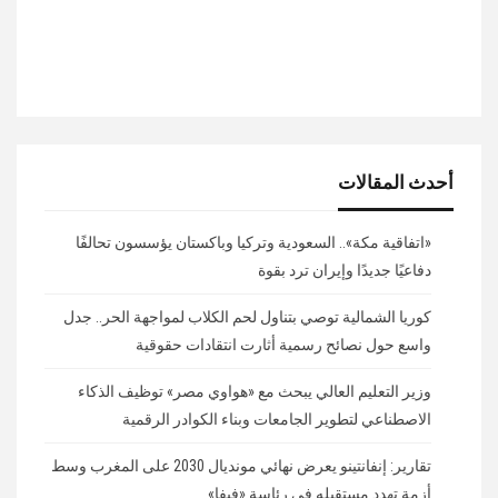
أحدث المقالات
«اتفاقية مكة».. السعودية وتركيا وباكستان يؤسسون تحالفًا
دفاعيًا جديدًا وإيران ترد بقوة
كوريا الشمالية توصي بتناول لحم الكلاب لمواجهة الحر.. جدل
واسع حول نصائح رسمية أثارت انتقادات حقوقية
وزير التعليم العالي يبحث مع «هواوي مصر» توظيف الذكاء
الاصطناعي لتطوير الجامعات وبناء الكوادر الرقمية
تقارير: إنفانتينو يعرض نهائي مونديال 2030 على المغرب وسط
أزمة تهدد مستقبله في رئاسة «فيفا»