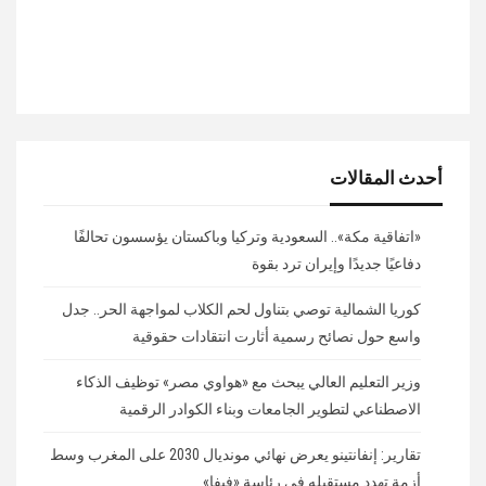
أحدث المقالات
«اتفاقية مكة».. السعودية وتركيا وباكستان يؤسسون تحالفًا
دفاعيًا جديدًا وإيران ترد بقوة
كوريا الشمالية توصي بتناول لحم الكلاب لمواجهة الحر.. جدل
واسع حول نصائح رسمية أثارت انتقادات حقوقية
وزير التعليم العالي يبحث مع «هواوي مصر» توظيف الذكاء
الاصطناعي لتطوير الجامعات وبناء الكوادر الرقمية
تقارير: إنفانتينو يعرض نهائي مونديال 2030 على المغرب وسط
أزمة تهدد مستقبله في رئاسة «فيفا»