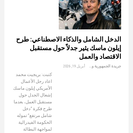
الدخل الشامل والذكاء الاصطناعي: طرح
إيلون ماسك يثير جدلاً حول مستقبل
الاقتصاد والعمل
جريدة الجمهورية والعالم
أبريل 19, 2026
كتبت: بريجيت محمد
اعاد رجل الأعمال
الأمريكي إيلون ماسك
إشعال الجدل حول
مستقبل العمل، بعدما
طرح فكرة “دخل
شامل مرتفع” تموله
الحكومة الفيدرالية
لمواجهة البطالة