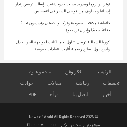
توتر بين روما ومدريد بسبب حدود شنغن.. إيطاليا ترفض إنذار
إسبانيا ومخاوف من فوضى السفر في أغسطس
«اتفاقية مكة».. السعودية وتركيا وباكستان يؤسسون تحالفًا
دفاعيًا جديدًا وإيران ترد بقوة
كوريا الشمالية توصي بتناول لحم الكلاب لمواجهة الحر.. جدل
واسع حول نصائح رسمية أثارت انتقادات حقوقية
الرئيسية
فكر وفن
صحة وعلوم
تحقيقات
ريـاضـة
مقالات
حوادث
أخبار
اتصل بنا
مرأة
PDF
© 2026 News of World All Rights Reserved
موقع رئيس مجلس الإدارة:
Ghonim Mohamed