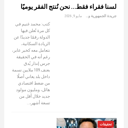
لسنا فقراء فقط… نحن نُنتج الفقر يوميًا
جريدة الجمهورية والعالم
مايو 9, 2026
كتب: محمد غنيم في
كل مرة تُعلن فيها
الدولة رقمًا جديدًا عن
الزيادة السكانية،
نتعامل معه كخبر عابر،
رغم أنه في الحقيقة
جرس إنذار يُدق
بعنف.109 ملايين نسمة
داخل بلد يعاني أصلًا
من ضغط اقتصادي
هائل، ومليون مولود
جديد خلال أقل من
تسعة أشهر،…
تحقيقات