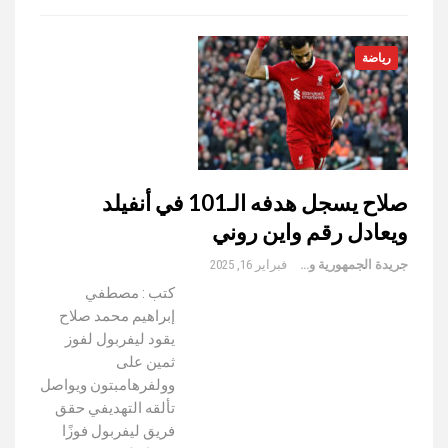
رياضة
صلاح يسجل هدفه الـ101 في أنفيلد
ويعادل رقم واين روني
جريدة الجمهورية والعالم
فبراير 16, 2025
كتب : مصطفي
إبراهيم محمد صلاح
يقود ليفربول لفوز
ثمين على
وولفرهامبتون ويواصل
تألقه التهديفي حقق
فريق ليفربول فوزًا