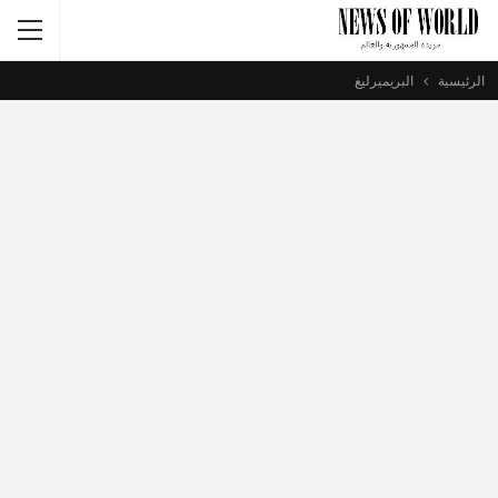
الرئيسية
البريميرليغ