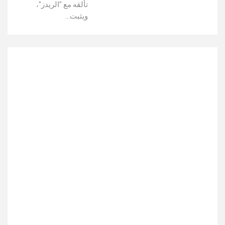
تألقه مع "الريدز"،
ويثبت…