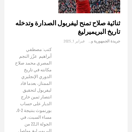
ثنائية صلاح تمنح ليفربول الصدارة وتدخله
تاريخ البريميرليغ
جريدة الجمهورية والعالم
فبراير 1, 2025
كتب: مصطفي
أبراهيم عزّز النجم
المصري محمد صلاح
مكانته في تاريخ
الدوري الإنجليزي
الممتاز، بعدما قاد
ليفربول لتحقيق
انتصار ثمين خارج
الديار على حساب
بورنموث بنتيجة 2-0،
مساء السبت، في
الجولة الـ22 من
البريميرليغ. وواصل