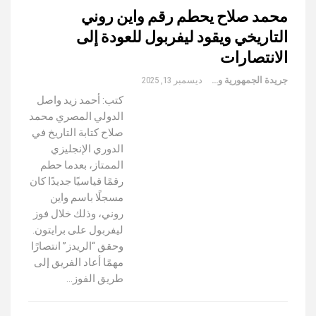
محمد صلاح يحطم رقم واين روني
التاريخي ويقود ليفربول للعودة إلى
الانتصارات
جريدة الجمهورية والعالم
ديسمبر 13, 2025
كتب: أحمد زيد واصل
الدولي المصري محمد
صلاح كتابة التاريخ في
الدوري الإنجليزي
الممتاز، بعدما حطم
رقمًا قياسيًا جديدًا كان
مسجلًا باسم واين
روني، وذلك خلال فوز
ليفربول على برايتون.
وحقق “الريدز” انتصارًا
مهمًا أعاد الفريق إلى
طريق الفوز…