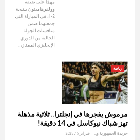
مهمًا على ضيفه
وولفرهامبتون بنتيجة
2-1، في المباراة التي
جمعتهما ضمن
منافسات الجولة
الحالية من الدوري
الإنجليزي الممتاز،…
رياضة
مرموش يفجرها في إنجلترا.. ثلاثية مذهلة
تهز شباك نيوكاسل في 14 دقيقة!
جريدة الجمهورية والعالم
فبراير 15, 2025