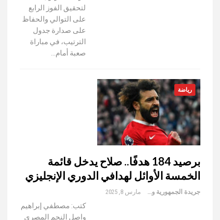
لتحقيق الفوز الرابع
على التوالي والحفاظ
على صدارة جدول
الترتيب، في مباراة
صعبة أمام…
رياضة
برصيد 184 هدفًا.. صلاح يدخل قائمة
الخمسة الأوائل لهدافي الدوري الإنجليزي
جريدة الجمهورية والعالم
مارس 8, 2025
كتب: مصطفي إبراهيم
واصل النجم المصري