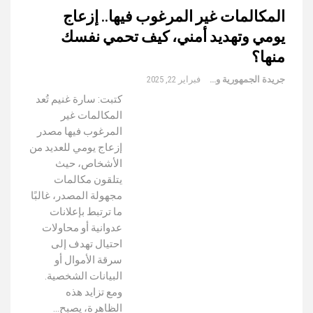
المكالمات غير المرغوب فيها.. إزعاج
يومي وتهديد أمني، كيف تحمي نفسك
منها؟
جريدة الجمهورية والعالم
فبراير 22, 2025
كتبت: سارة غنيم تُعد
المكالمات غير
المرغوب فيها مصدر
إزعاج يومي للعديد من
الأشخاص، حيث
يتلقون مكالمات
مجهولة المصدر، غالبًا
ما ترتبط بإعلانات
عدوانية أو محاولات
احتيال تهدف إلى
سرقة الأموال أو
البيانات الشخصية.
ومع تزايد هذه
الظاهرة، يصبح…