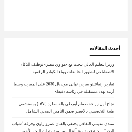
أحدث المقالات
وزير التعليم العالي يبحث مع «هواوي مصر» توظيف الذكاء
الاصطناعي لتطوير الجامعات وبناء الكوادر الرقمية
تقارير: إنفانتينو يعرض نهائي مونديال 2030 على المغرب وسط
أزمة تهدد مستقبله في رئاسة «فيفا»
نجاح أول زراعة صمام أورطي بالقسطرة (TAVI) بمستشفى
طيبة التخصصي بالأقصر ضمن التأمين الصحي الشامل
منتدى مدينتي الثقافي يحتفي بالفنان عمرو راوي وفرقة “شباب
البحر”.. رحلة في تاريخ آلة السمسمية وتراث البحر الأحمر