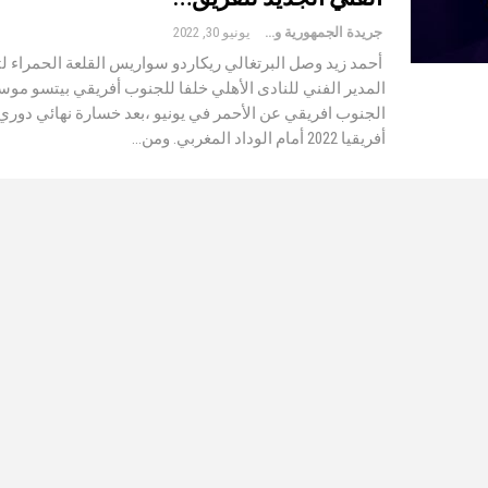
جريدة الجمهورية والعالم
يونيو 30, 2022
أحمد زيد وصل البرتغالي ريكاردو سواريس القلعة الحمراء 
المدير الفني للنادى الأهلي خلفا للجنوب أفريقي بيتسو مو
الجنوب افريقي عن الأحمر في يونيو ،بعد خسارة نهائي دوري
أفريقيا 2022 أمام الوداد المغربي. ومن…