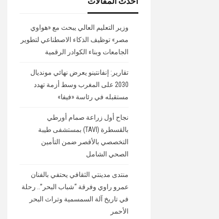
أحدث المقالات
وزير التعليم العالي يبحث مع «هواوي
مصر» توظيف الذكاء الاصطناعي لتطوير
الجامعات وبناء الكوادر الرقمية
تقارير: إنفانتينو يعرض نهائي مونديال
2030 على المغرب وسط أزمة تهدد
مستقبله في رئاسة «فيفا»
نجاح أول زراعة صمام أورطي
بالقسطرة (TAVI) بمستشفى طيبة
التخصصي بالأقصر ضمن التأمين
الصحي الشامل
منتدى مدينتي الثقافي يحتفي بالفنان
عمرو راوي وفرقة “شباب البحر”.. رحلة
في تاريخ آلة السمسمية وتراث البحر
الأحمر