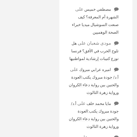
على
مصطفي خميس
الشهرة أم المعرفة؟ كيف
صنعت السوشيال ميديا خبراء
الصحة الوهميين
مودى شعبان
على
هل
تلوح الحرب في الأفق؟ فرنسا
توزع كتيبات إرشادية لمواطنيها
على
اميره عرابي مبروك
أ.د/ جودة مبروك يكتب:العودة
والحنين بين رواية دعاء الكروان
ورواية زهرة الثالوث
على
مايا محمد خلف
أ.د/
جودة مبروك يكتب:العودة
والحنين بين رواية دعاء الكروان
ورواية زهرة الثالوث