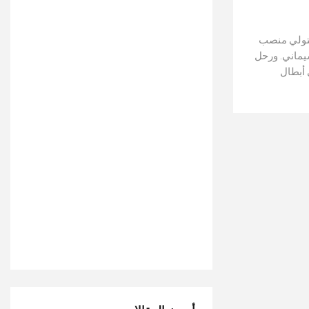
لتولي منصب
سيماني. ورحل
 أبطال