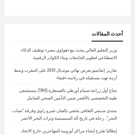
أحدث المقالات
وزير التعليم العالي يبحث مع «هواوي مصر» توظيف الذكاء
الاصطناعي لتطوير الجامعات وبناء الكوادر الرقمية
تقارير: إنفانتينو يعرض نهائي مونديال 2030 على المغرب وسط
أزمة تهدد مستقبله في رئاسة «فيفا»
نجاح أول زراعة صمام أورطي بالقسطرة (TAVI) بمستشفى
طيبة التخصصي بالأقصر ضمن التأمين الصحي الشامل
منتدى مدينتي الثقافي يحتفي بالفنان عمرو راوي وفرقة “شباب
البحر”.. رحلة في تاريخ آلة السمسمية وتراث البحر الأحمر
إيطاليا تقترح إنشاء مراكز أوروبية للمهاجرين خارج الاتحاد..