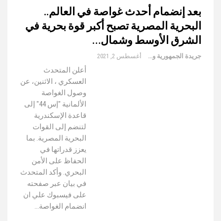
بعد إنضمام أحدث غواصة في العالم..
البحرية المصرية تصبح أكبر قوة بحرية في
الشرق الأوسط وشمال…
جريدة الجمهورية والعالم
أغسطس 2, 2021
أعلن المتحدث
العسكري ، الاثنين، عن
وصول الغواصة
الألمانية "إس 44" إلى
قاعدة الإسكندرية
لتنضم إلى القوات
البحرية المصرية. بما
يعزز قدراتها في
الحفاظ على الأمن
البحري. وأكد المتحدث
في بيان عبر صفحته
على فيسبوك علي ان
انضمام الغواصة…