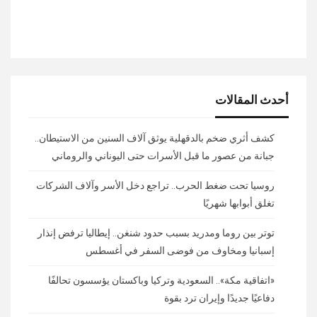
أحدث المقالات
كشف أثري ضخم بالدقهلية يوثق آلاف السنين من الاستيطان..
جبانة من عصور ما قبل الأسرات حتى اليوناني والروماني
روسيا تحت ضغط الحرب.. تراجع دخل الأسر وآلاف الشركات
تغلق أبوابها شهريًا
توتر بين روما ومدريد بسبب حدود شنغن.. إيطاليا ترفض إنذار
إسبانيا ومخاوف من فوضى السفر في أغسطس
«اتفاقية مكة».. السعودية وتركيا وباكستان يؤسسون تحالفًا
دفاعيًا جديدًا وإيران ترد بقوة