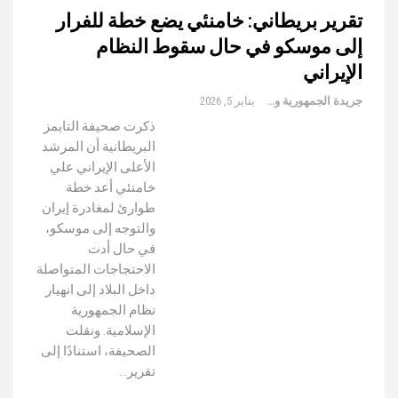
تقرير بريطاني: خامنئي يضع خطة للفرار
إلى موسكو في حال سقوط النظام
الإيراني
جريدة الجمهورية والعالم
يناير 5, 2026
ذكرت صحيفة التايمز
البريطانية أن المرشد
الأعلى الإيراني علي
خامنئي أعد خطة
طوارئ لمغادرة إيران
والتوجه إلى موسكو،
في حال أدت
الاحتجاجات المتواصلة
داخل البلاد إلى انهيار
نظام الجمهورية
الإسلامية. ونقلت
الصحيفة، استنادًا إلى
تقرير…