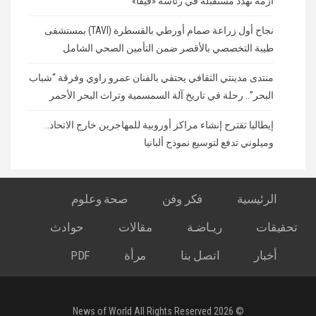
أزمة تهدد مستقبله في رئاسة «فيفا»
نجاح أول زراعة صمام أورطي بالقسطرة (TAVI) بمستشفى
طيبة التخصصي بالأقصر ضمن التأمين الصحي الشامل
منتدى مدينتي الثقافي يحتفي بالفنان عمرو راوي وفرقة “شباب
البحر”.. رحلة في تاريخ آلة السمسمية وتراث البحر الأحمر
إيطاليا تقترح إنشاء مراكز أوروبية للمهاجرين خارج الاتحاد..
وميلوني تدفع لتوسيع نموذج ألبانيا
الرئيسية
فكر وفن
صحة وعلوم
تحقيقات
ريـاضـة
مقالات
حوادث
أخبار
اتصل بنا
مرأة
PDF
© 2026 News of World All Rights Reserved