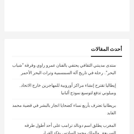
أحدث المقالات
منتدى مدينتي الثقافي يحتفي بالفنان عمرو راوي وفرقة “شباب
البحر”.. رحلة في تاريخ آلة السمسمية وتراث البحر الأحمر
إيطاليا تقترح إنشاء مراكز أوروبية للمهاجرين خارج الاتحاد..
وميلوني تدفع لتوسيع نموذج ألبانيا
بريطانيا تعترف بأربع نساء كضحايا اتجار بالبشر في قضية محمد
الفايد
المغرب يطلق اسم دونالد ترامب على أحد أطول طرقه
السريعة.. والملك محمد السادس يؤكد القرار