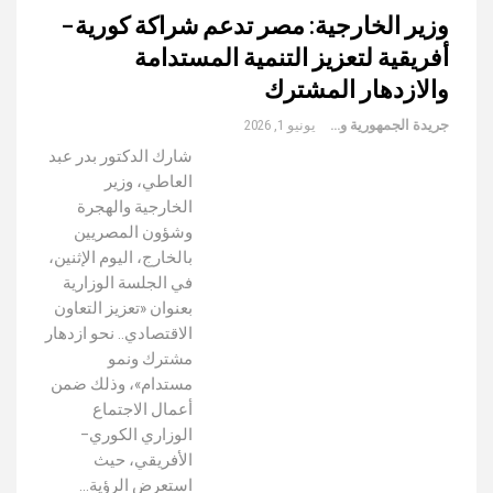
وزير الخارجية: مصر تدعم شراكة كورية–
أفريقية لتعزيز التنمية المستدامة
والازدهار المشترك
جريدة الجمهورية والعالم
يونيو 1, 2026
شارك الدكتور بدر عبد
العاطي، وزير
الخارجية والهجرة
وشؤون المصريين
بالخارج، اليوم الإثنين،
في الجلسة الوزارية
بعنوان «تعزيز التعاون
الاقتصادي.. نحو ازدهار
مشترك ونمو
مستدام»، وذلك ضمن
أعمال الاجتماع
الوزاري الكوري–
الأفريقي، حيث
استعرض الرؤية…