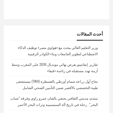
أحدث المقالات
وزير التعليم العالي يبحث مع «هواوي مصر» توظيف الذكاء
الاصطناعي لتطوير الجامعات وبناء الكوادر الرقمية
تقارير: إنفانتينو يعرض نهائي مونديال 2030 على المغرب وسط
أزمة تهدد مستقبله في رئاسة «فيفا»
نجاح أول زراعة صمام أورطي بالقسطرة (TAVI) بمستشفى
طيبة التخصصي بالأقصر ضمن التأمين الصحي الشامل
منتدى مدينتي الثقافي يحتفي بالفنان عمرو راوي وفرقة “شباب
البحر”.. رحلة في تاريخ آلة السمسمية وتراث البحر الأحمر