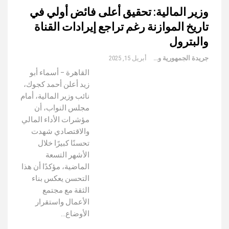
وزير المالية: تحقيق أعلى فائض أولي في
تاريخ الموازنة رغم تراجع إيرادات القناة
والبترول
جريدة الجمهورية والعالم
أبريل 15, 2025
القاهرة – أسماء أبو
زيد أعلن أحمد كجوك،
نائب وزير المالية، أمام
مجلس النواب، أن
مؤشرات الأداء المالي
والاقتصادي شهدت
تحسنًا كبيرًا خلال
الأشهر التسعة
الماضية، مؤكدًا أن هذا
التحسن يعكس بناء
الثقة مع مجتمع
الأعمال واستقرار
الأوضاع…