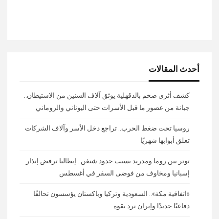
أحدث المقالات
كشف أثري ضخم بالدقهلية يوثق آلاف السنين من الاستيطان..
جبانة من عصور ما قبل الأسرات حتى اليوناني والروماني
روسيا تحت ضغط الحرب.. تراجع دخل الأسر وآلاف الشركات
تغلق أبوابها شهريًا
توتر بين روما ومدريد بسبب حدود شنغن.. إيطاليا ترفض إنذار
إسبانيا ومخاوف من فوضى السفر في أغسطس
«اتفاقية مكة».. السعودية وتركيا وباكستان يؤسسون تحالفًا
دفاعيًا جديدًا وإيران ترد بقوة