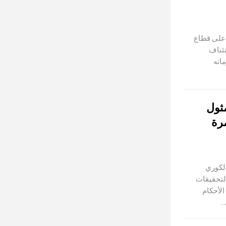
 على قطاع
تئناف
اته
ثول
ر” للمرة
الكوري
لتحقيقات
رض الأحكام