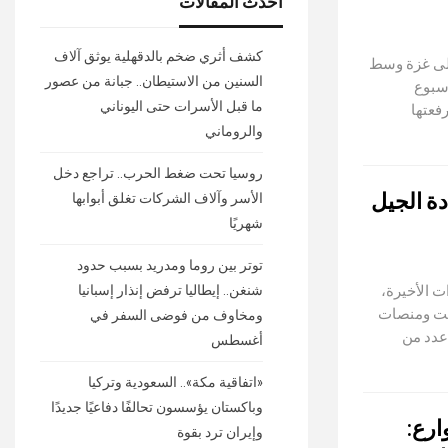
أحدث المقالات
كشف أثري ضخم بالدقهلية يوثق آلاف
إلى غزة وسط
السنين من الاستيطان.. جبانة من عصور
أسبوع
ما قبل الأسرات حتى اليوناني
فعتها
والروماني
روسيا تحت ضغط الحرب.. تراجع دخل
دة الجيل
الأسر وآلاف الشركات تغلق أبوابها
شهريًا
توتر بين روما ومدريد بسبب حدود
 الأخيرة،
شنغن.. إيطاليا ترفض إنذار إسبانيا
عبر الإنترنت ومنصات
ومخاوف من فوضى السفر في
عدد من
أغسطس
«اتفاقية مكة».. السعودية وتركيا
وباكستان يؤسسون تحالفًا دفاعيًا جديدًا
ارع:
وإيران ترد بقوة