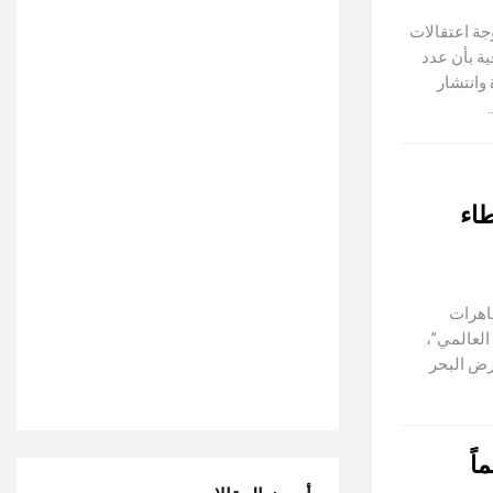
ة اعتقالات
ة بأن عدد
دة وانتشار
اء
ظاهرات
العالمي”،
رض البحر
اً