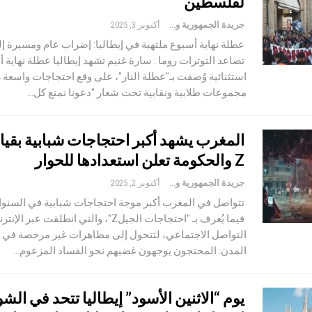
لفلسطين
جريدة الجمهورية والعالم
أكتوبر 3, 2025
عطلة نهاية أسبوع ملتهبة في إيطاليا: إضراب عام ومسيرة 
تصاعد التوترات روما : سارة غنيم تشهد إيطاليا عطلة نهاية 
استثنائية وُصفت بـ"عطلة النار"، على وقع احتجاجات واسعة ر
مجموعات طلابية ونقابية تحت شعار "دعونا نمنع كل…
المغرب يشهد أكبر احتجاجات شبابية بقيا
Z والحكومة تعلن استعدادها للحوار
جريدة الجمهورية والعالم
أكتوبر 2, 2025
تتواصل في المغرب أكبر موجة احتجاجات شبابية في السنوات
فيما يُعرف بـ "احتجاجات الجيلZ"، والتي انطلقت 
التواصل الاجتماعي، لتتحول إلى مظاهرات غير مرخصة في 
المدن. المحتجون يوجهون غضبهم نحو الفساد المزعوم…
يوم “الاثنين الأسود” إيطاليا تتحد في الشو