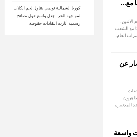
ا مع…
كوريا الشمالية توصي بتناول لحم الكلاب
لمواجهة الحر.. جدل واسع حول نصائح
مبر 2025 انطلق اليوم الاثنين،
رسمية أثارت انتقادات حقوقية
ًا مع الشعب
راب العام،
ار عن
قفات
ظاهرون
 المدنيين،
ت واسعة