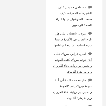
على
مصطفي خميس
الشهرة أم المعرفة؟ كيف
صنعت السوشيال ميديا خبراء
الصحة الوهميين
مودى شعبان
على
هل
تلوح الحرب في الأفق؟ فرنسا
توزع كتيبات إرشادية لمواطنيها
على
اميره عرابي مبروك
أ.د/ جودة مبروك يكتب:العودة
والحنين بين رواية دعاء الكروان
ورواية زهرة الثالوث
على
مايا محمد خلف
أ.د/
جودة مبروك يكتب:العودة
والحنين بين رواية دعاء الكروان
ورواية زهرة الثالوث