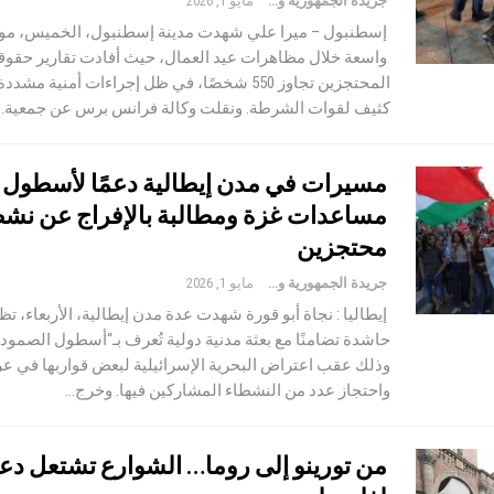
جريدة الجمهورية والعالم
مايو 1, 2026
إسطنبول – ميرا علي شهدت مدينة إسطنبول، الخميس، موج
واسعة خلال مظاهرات عيد العمال، حيث أفادت تقارير حقوقي
المحتجزين تجاوز 550 شخصًا، في ظل إجراءات أمنية مشد
كثيف لقوات الشرطة. ونقلت وكالة فرانس برس عن جمعية…
مسيرات في مدن إيطالية دعمًا لأسطول
مساعدات غزة ومطالبة بالإفراج عن نشط
محتجزين
جريدة الجمهورية والعالم
مايو 1, 2026
إيطاليا : نجاة أبو قورة شهدت عدة مدن إيطالية، الأربعاء، ت
حاشدة تضامنًا مع بعثة مدنية دولية تُعرف بـ“أسطول الصمود 
وذلك عقب اعتراض البحرية الإسرائيلية لبعض قواربها في ع
واحتجاز عدد من النشطاء المشاركين فيها. وخرج…
من تورينو إلى روما… الشوارع تشتعل دعم