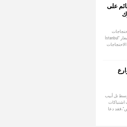
ائم على
ك
حتجاجات
عارمة اجتاحت المدن الكبرى والشبكات الاجتماعية، تحت شعار "İstanbul
 هذه الاحتجاجات
ارع
 وسط تل أبيب
 اشتباكات
س"،فقد دعا