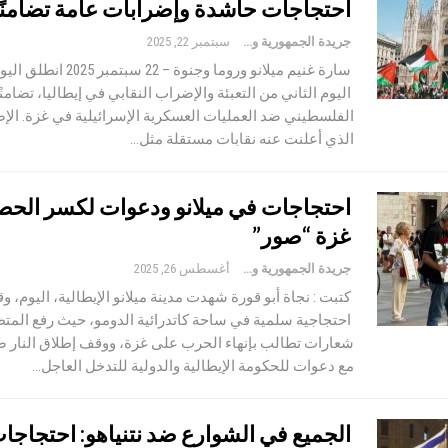
احتجاجات حاشدة وإضرابات عامة تضامنً
جريدة الجمهورية والعالم
سبتمبر 22, 2025
سارة غنيم ميلانو وروما وجنوة – 22 سبت
اليوم الثاني من التعبئة والإضراب النقابي في إيطاليا، تضامن
الفلسطيني ضد العمليات العسكرية الإسرائيلية في غزة. الإض
الذي أعلنت عنه نقابات مستقلة مثل…
احتجاجات في ميلانو ودعوات لكسر الحص
غزة “صور”
جريدة الجمهورية والعالم
أغسطس 26, 2025
كتبت : نجاة أبو قورة شهدت مدينة ميلانو الإيطالية، اليوم، و
احتجاجية سلمية في ساحة كاتدرائية الدومو، حيث رفع المت
شعارات تطالب بإنهاء الحرب على غزة، ووقف إطلاق النار ضد
مع دعوات للحكومة الإيطالية والدولية للتدخل العاجل…
الجميع في الشوارع ضد نتنياهو: احتجاجا