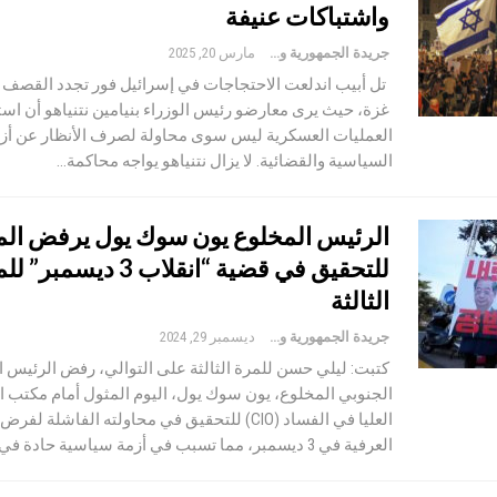
واشتباكات عنيفة
جريدة الجمهورية والعالم
مارس 20, 2025
تل أبيب اندلعت الاحتجاجات في إسرائيل فور تجدد القصف
غزة، حيث يرى معارضو رئيس الوزراء بنيامين نتنياهو أن اس
العمليات العسكرية ليس سوى محاولة لصرف الأنظار عن أزم
السياسية والقضائية. لا يزال نتنياهو يواجه محاكمة…
الرئيس المخلوع يون سوك يول يرفض الم
للتحقيق في قضية “انقلاب 3 ديسمب
الثالثة
جريدة الجمهورية والعالم
ديسمبر 29, 2024
كتبت: ليلي حسن للمرة الثالثة على التوالي، رفض الرئيس 
الجنوبي المخلوع، يون سوك يول، اليوم المثول أمام مكتب ا
العليا في الفساد (CIO) للتحقيق في محاولته الفاشلة لف
العرفية في 3 ديسمبر، مما تسبب في أزمة سياسية حادة في…