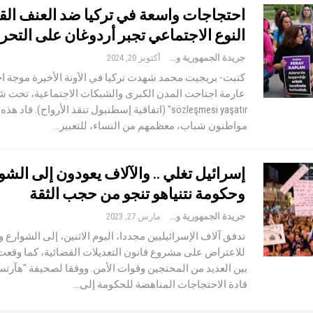
احتجاجات واسعة في تركيا ضد العنف الق
النوع الاجتماعي تجبر أردوغان على التحر
جريدة الجمهورية والعالم
أكتوبر 20, 2024
كتبت- بريجيت محمد شهدت تركيا في الآونة الأخيرة موجة ا
sözleşmesi yaşatır" (اتفاقية إسطنبول تنقذ الأرواح). قاد
مواطنون شباب، معظمهم من النساء، للتعبير…
إسرائيل تغلي .. والآلاف يعودون إلى الشو
وحكومة نتنياهو تنجو من حجب الثقة
جريدة الجمهورية والعالم
مارس 27, 2023
تدفق آلاف الإسرائيليين مجددا، اليوم الاثنين، إلى الشوارع
للاعتراض على مشروع قانون التعديلات القضائية، كما وقعت
بين العديد من المحتجين وقوات الأمن. ووفقا لصحيفة "هآرت
قادة الاحتجاجات المناهضة للحكومة إلى…