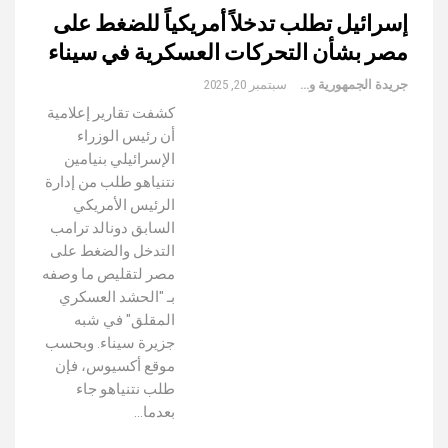
إسرائيل تطلب تدخلاً أمريكياً للضغط على
مصر بشأن التحركات العسكرية في سيناء
جريدة الجمهورية والعالم
سبتمبر 20, 2025
كشفت تقارير إعلامية
أن رئيس الوزراء
الإسرائيلي بنيامين
نتنياهو طلب من إدارة
الرئيس الأمريكي
السابق دونالد ترامب
التدخل والضغط على
مصر لتقليص ما وصفه
بـ "الحشد العسكري
المقلق" في شبه
جزيرة سيناء. وبحسب
موقع أكسيوس، فإن
طلب نتنياهو جاء
بعدما…