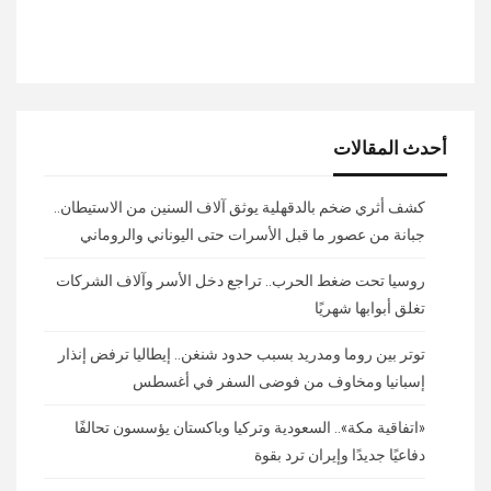
أحدث المقالات
كشف أثري ضخم بالدقهلية يوثق آلاف السنين من الاستيطان..
جبانة من عصور ما قبل الأسرات حتى اليوناني والروماني
روسيا تحت ضغط الحرب.. تراجع دخل الأسر وآلاف الشركات
تغلق أبوابها شهريًا
توتر بين روما ومدريد بسبب حدود شنغن.. إيطاليا ترفض إنذار
إسبانيا ومخاوف من فوضى السفر في أغسطس
«اتفاقية مكة».. السعودية وتركيا وباكستان يؤسسون تحالفًا
دفاعيًا جديدًا وإيران ترد بقوة