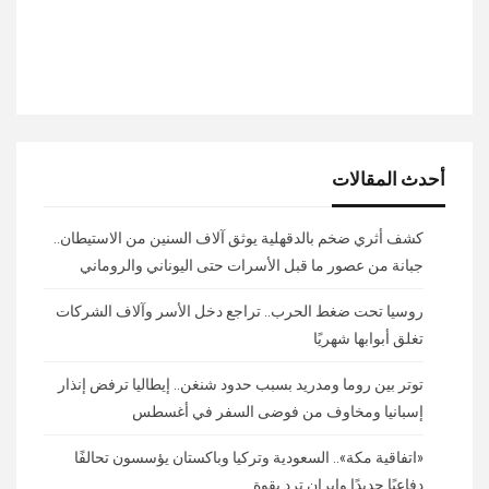
أحدث المقالات
كشف أثري ضخم بالدقهلية يوثق آلاف السنين من الاستيطان..
جبانة من عصور ما قبل الأسرات حتى اليوناني والروماني
روسيا تحت ضغط الحرب.. تراجع دخل الأسر وآلاف الشركات
تغلق أبوابها شهريًا
توتر بين روما ومدريد بسبب حدود شنغن.. إيطاليا ترفض إنذار
إسبانيا ومخاوف من فوضى السفر في أغسطس
«اتفاقية مكة».. السعودية وتركيا وباكستان يؤسسون تحالفًا
دفاعيًا جديدًا وإيران ترد بقوة