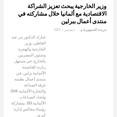
وزير الخارجية يبحث تعزيز الشراكة
الاقتصادية مع ألمانيا خلال مشاركته في
منتدى أعمال ببرلين
جريدة الجمهورية والعالم
ديسمبر 1, 2025
شارك الدكتور بدر عبد
العاطي، وزير
الخارجية والهجرة
وشئون المصريين
بالخارج، في مستهل
زيارته للعاصمة
الألمانية برلين، في
منتدى أعمال نظمته
غرفة الصناعة
والتجارة الألمانية DIHK
واتحاد الصناعات
الألمانية BDI، بمشاركة
رؤساء مجالس إدارة
كبرى…