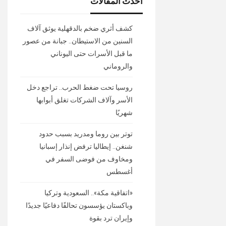
أحدث المقالات
كشف أثري ضخم بالدقهلية يوثق آلاف
السنين من الاستيطان.. جبانة من عصور
ما قبل الأسرات حتى اليوناني
والروماني
روسيا تحت ضغط الحرب.. تراجع دخل
الأسر وآلاف الشركات تغلق أبوابها
شهريًا
توتر بين روما ومدريد بسبب حدود
شنغن.. إيطاليا ترفض إنذار إسبانيا
ومخاوف من فوضى السفر في
أغسطس
«اتفاقية مكة».. السعودية وتركيا
وباكستان يؤسسون تحالفًا دفاعيًا جديدًا
وإيران ترد بقوة