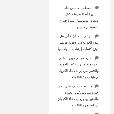
على
مصطفي خميس
الشهرة أم المعرفة؟ كيف
صنعت السوشيال ميديا خبراء
الصحة الوهميين
مودى شعبان
على
هل
تلوح الحرب في الأفق؟ فرنسا
توزع كتيبات إرشادية لمواطنيها
على
اميره عرابي مبروك
أ.د/ جودة مبروك يكتب:العودة
والحنين بين رواية دعاء الكروان
ورواية زهرة الثالوث
على
مايا محمد خلف
أ.د/
جودة مبروك يكتب:العودة
والحنين بين رواية دعاء الكروان
ورواية زهرة الثالوث