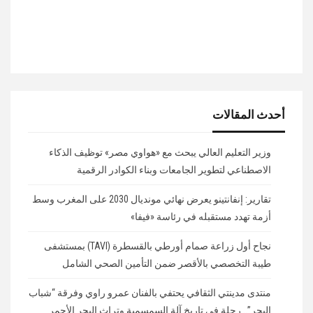
أحدث المقالات
وزير التعليم العالي يبحث مع «هواوي مصر» توظيف الذكاء
الاصطناعي لتطوير الجامعات وبناء الكوادر الرقمية
تقارير: إنفانتينو يعرض نهائي مونديال 2030 على المغرب وسط
أزمة تهدد مستقبله في رئاسة «فيفا»
نجاح أول زراعة صمام أورطي بالقسطرة (TAVI) بمستشفى
طيبة التخصصي بالأقصر ضمن التأمين الصحي الشامل
منتدى مدينتي الثقافي يحتفي بالفنان عمرو راوي وفرقة “شباب
البحر”.. رحلة في تاريخ آلة السمسمية وتراث البحر الأحمر