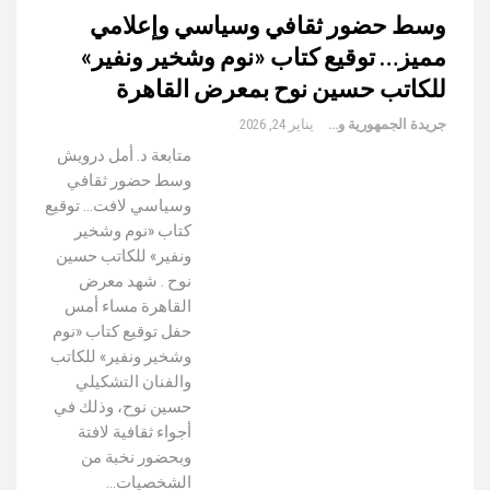
وسط حضور ثقافي وسياسي وإعلامي
مميز… توقيع كتاب «نوم وشخير ونفير»
للكاتب حسين نوح بمعرض القاهرة
جريدة الجمهورية والعالم
يناير 24, 2026
متابعة د. أمل درويش
وسط حضور ثقافي
وسياسي لافت… توقيع
كتاب «نوم وشخير
ونفير» للكاتب حسين
نوح . شهد معرض
القاهرة مساء أمس
حفل توقيع كتاب «نوم
وشخير ونفير» للكاتب
والفنان التشكيلي
حسين نوح، وذلك في
أجواء ثقافية لافتة
وبحضور نخبة من
الشخصيات…