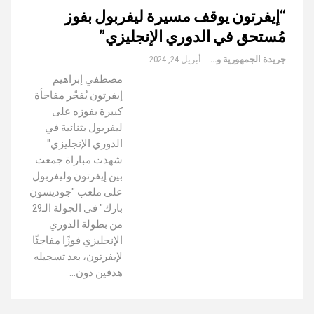
“إيفرتون يوقف مسيرة ليفربول بفوز
مُستحق في الدوري الإنجليزي”
جريدة الجمهورية والعالم
أبريل 24, 2024
مصطفي إبراهيم
إيفرتون يُفجّر مفاجأة
كبيرة بفوزه على
ليفربول بثنائية في
الدوري الإنجليزي"
شهدت مباراة جمعت
بين إيفرتون وليفربول
على ملعب "جوديسون
بارك" في الجولة الـ29
من بطولة الدوري
الإنجليزي فوزًا مفاجئًا
لإيفرتون، بعد تسجيله
هدفين دون…