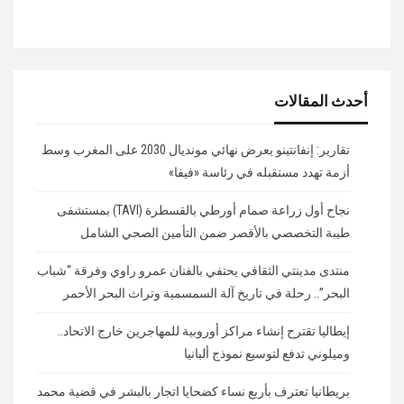
أحدث المقالات
تقارير: إنفانتينو يعرض نهائي مونديال 2030 على المغرب وسط
أزمة تهدد مستقبله في رئاسة «فيفا»
نجاح أول زراعة صمام أورطي بالقسطرة (TAVI) بمستشفى
طيبة التخصصي بالأقصر ضمن التأمين الصحي الشامل
منتدى مدينتي الثقافي يحتفي بالفنان عمرو راوي وفرقة “شباب
البحر”.. رحلة في تاريخ آلة السمسمية وتراث البحر الأحمر
إيطاليا تقترح إنشاء مراكز أوروبية للمهاجرين خارج الاتحاد..
وميلوني تدفع لتوسيع نموذج ألبانيا
بريطانيا تعترف بأربع نساء كضحايا اتجار بالبشر في قضية محمد