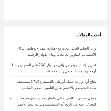
أحدث المقالات
وزير التعليم العالي يبحث مع «هواوي مصر» توظيف الذكاء
الاصطناعي لتطوير الجامعات وبناء الكوادر الرقمية
تقارير: إنفانتينو يعرض نهائي مونديال 2030 على المغرب وسط
أزمة تهدد مستقبله في رئاسة «فيفا»
نجاح أول زراعة صمام أورطي بالقسطرة (TAVI) بمستشفى
طيبة التخصصي بالأقصر ضمن التأمين الصحي الشامل
منتدى مدينتي الثقافي يحتفي بالفنان عمرو راوي وفرقة “شباب
البحر”.. رحلة في تاريخ آلة السمسمية وتراث البحر الأحمر