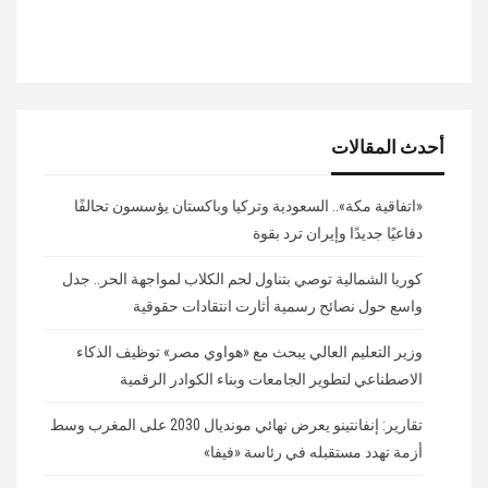
أحدث المقالات
«اتفاقية مكة».. السعودية وتركيا وباكستان يؤسسون تحالفًا
دفاعيًا جديدًا وإيران ترد بقوة
كوريا الشمالية توصي بتناول لحم الكلاب لمواجهة الحر.. جدل
واسع حول نصائح رسمية أثارت انتقادات حقوقية
وزير التعليم العالي يبحث مع «هواوي مصر» توظيف الذكاء
الاصطناعي لتطوير الجامعات وبناء الكوادر الرقمية
تقارير: إنفانتينو يعرض نهائي مونديال 2030 على المغرب وسط
أزمة تهدد مستقبله في رئاسة «فيفا»