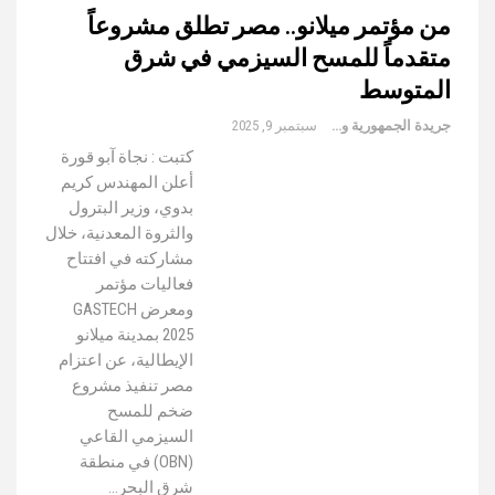
من مؤتمر ميلانو.. مصر تطلق مشروعاً
متقدماً للمسح السيزمي في شرق
المتوسط
جريدة الجمهورية والعالم
سبتمبر 9, 2025
كتبت : نجاة آبو قورة
أعلن المهندس كريم
بدوي، وزير البترول
والثروة المعدنية، خلال
مشاركته في افتتاح
فعاليات مؤتمر
ومعرض GASTECH
2025 بمدينة ميلانو
الإيطالية، عن اعتزام
مصر تنفيذ مشروع
ضخم للمسح
السيزمي القاعي
(OBN) في منطقة
شرق البحر…