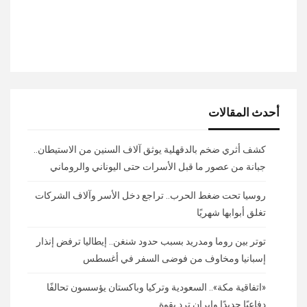
أحدث المقالات
كشف أثري ضخم بالدقهلية يوثق آلاف السنين من الاستيطان..
جبانة من عصور ما قبل الأسرات حتى اليوناني والروماني
روسيا تحت ضغط الحرب.. تراجع دخل الأسر وآلاف الشركات
تغلق أبوابها شهريًا
توتر بين روما ومدريد بسبب حدود شنغن.. إيطاليا ترفض إنذار
إسبانيا ومخاوف من فوضى السفر في أغسطس
«اتفاقية مكة».. السعودية وتركيا وباكستان يؤسسون تحالفًا
دفاعيًا جديدًا وإيران ترد بقوة