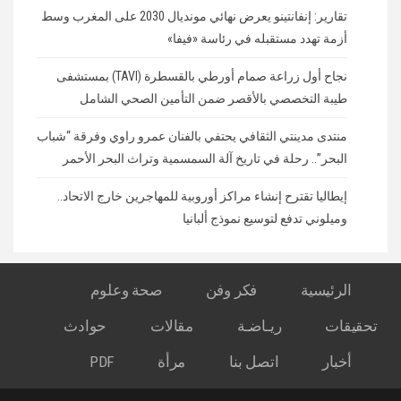
تقارير: إنفانتينو يعرض نهائي مونديال 2030 على المغرب وسط
أزمة تهدد مستقبله في رئاسة «فيفا»
نجاح أول زراعة صمام أورطي بالقسطرة (TAVI) بمستشفى
طيبة التخصصي بالأقصر ضمن التأمين الصحي الشامل
منتدى مدينتي الثقافي يحتفي بالفنان عمرو راوي وفرقة “شباب
البحر”.. رحلة في تاريخ آلة السمسمية وتراث البحر الأحمر
إيطاليا تقترح إنشاء مراكز أوروبية للمهاجرين خارج الاتحاد..
وميلوني تدفع لتوسيع نموذج ألبانيا
الرئيسية
فكر وفن
صحة وعلوم
تحقيقات
ريـاضـة
مقالات
حوادث
أخبار
اتصل بنا
مرأة
PDF