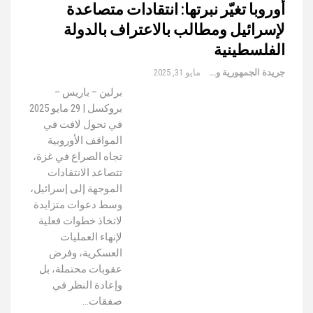
أوروبا تغيّر نبرتها: انتقادات متصاعدة
لإسرائيل ومطالب بالاعتراف بالدولة
الفلسطينية
جريدة الجمهورية والعالم
مايو 31, 2025
برلين – باريس –
بروكسل | 29 مايو 2025
في تحول لافت في
المواقف الأوروبية
تجاه الصراع في غزة،
تتصاعد الانتقادات
الموجهة إلى إسرائيل،
وسط دعوات متزايدة
لاتخاذ خطوات فعلية
لإنهاء العمليات
العسكرية، وفرض
عقوبات محتملة، بل
وإعادة النظر في
صفقات…