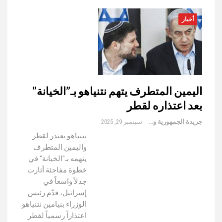
أخبار
اليمين المتطرف يتهم نتنياهو بـ”الخيانة”
بعد اعتذاره لقطر
جريدة الجمهورية والعالم
سبتمبر 29, 2025
نتنياهو يعتذر لقطر...
واليمين المتطرف
يتهمه بـ"الخيانة" في
خطوة مفاجئة أثارت
جدلاً واسعاً في
إسرائيل، قدّم رئيس
الوزراء بنيامين نتنياهو
اعتذاراً رسمياً لقطر