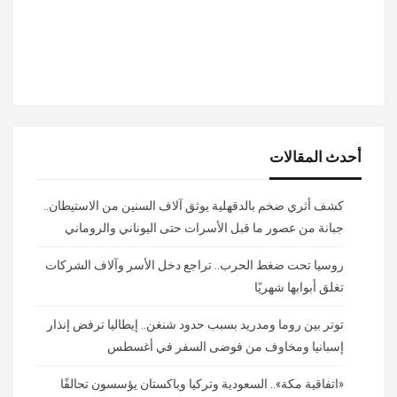
أحدث المقالات
كشف أثري ضخم بالدقهلية يوثق آلاف السنين من الاستيطان..
جبانة من عصور ما قبل الأسرات حتى اليوناني والروماني
روسيا تحت ضغط الحرب.. تراجع دخل الأسر وآلاف الشركات
تغلق أبوابها شهريًا
توتر بين روما ومدريد بسبب حدود شنغن.. إيطاليا ترفض إنذار
إسبانيا ومخاوف من فوضى السفر في أغسطس
«اتفاقية مكة».. السعودية وتركيا وباكستان يؤسسون تحالفًا