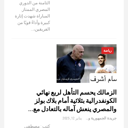
الثامنة من الدوري
المصري الممتاز.
المباراة شهدت إثارة
كبيرة وأداءً قويًا من
الفريقين،…
رياضة
الزمالك يحسم التأهل لربع نهائي
الكونفدرالية بثلاثية أمام بلاك بولز
والمصري ينعش آماله بالتعادل مع…
جريدة الجمهورية والعالم
يناير 12, 2025
كتب : مصطفي