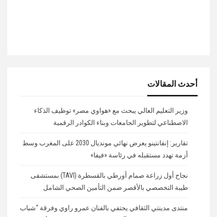
أحدث المقالات
وزير التعليم العالي يبحث مع «هواوي مصر» توظيف الذكاء
الاصطناعي لتطوير الجامعات وبناء الكوادر الرقمية
تقارير: إنفانتينو يعرض نهائي مونديال 2030 على المغرب وسط
أزمة تهدد مستقبله في رئاسة «فيفا»
نجاح أول زراعة صمام أورطي بالقسطرة (TAVI) بمستشفى
طيبة التخصصي بالأقصر ضمن التأمين الصحي الشامل
منتدى مدينتي الثقافي يحتفي بالفنان عمرو راوي وفرقة “شباب