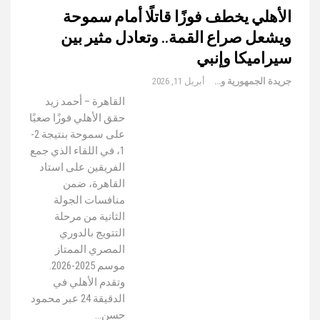
الأهلي يخطف فوزًا قاتلًا أمام سموحة
ويشعل صراع القمة.. وتعادل مثير بين
سيراميكا وإنبي
جريدة الجمهورية والعالم
أبريل 11, 2026
القاهرة – أحمد زيد
حقق الأهلي فوزًا صعبًا
على سموحة بنتيجة 2-
1، في اللقاء الذي جمع
الفريقين على استاد
القاهرة، ضمن
منافسات الجولة
الثانية من مرحلة
التتويج بالدوري
المصري الممتاز
موسم 2025-2026.
وتقدم الأهلي في
الدقيقة 24 عبر محمود
حسن…