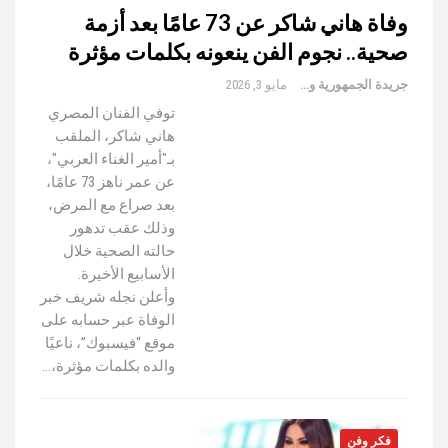
وفاة هاني شاكر عن 73 عامًا بعد أزمة
صحية.. نجوم الفن ينعونه بكلمات مؤثرة
جريدة الجمهورية والعالم
مايو 3, 2026
توفي الفنان المصري
هاني شاكر، الملقب
بـ"أمير الغناء العربي"،
عن عمر ناهز 73 عامًا،
بعد صراع مع المرض،
وذلك عقب تدهور
حالته الصحية خلال
الأسابيع الأخيرة.
وأعلن نجله شريف خبر
الوفاة عبر حسابه على
موقع “فيسبوك”، ناعيًا
والده بكلمات مؤثرة،…
فكر وفن