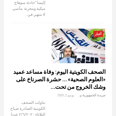
إليسا "حادثة سوهاج
مبكية ومحزنة. مآسي
لا تنتهي في…
أخبار
الصحف الكويتية اليوم: وفاة مساعد عميد
«العلوم الصحية» … حشرة الصرناخ على
وشك الخروج من تحت…
جريدة الجمهورية والعالم
يونيو 2, 2020
تناولت الصحف
الكويتية الصادرة صباح
الثلاثاء ٢/٦/٢٠٢٠ عددا