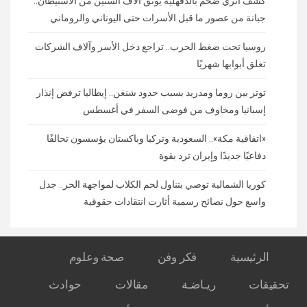
كشف أثري ضخم بالدقهلية يوثق آلاف السنين من الاستيطان..
جبانة من عصور ما قبل الأسرات حتى اليوناني والروماني
روسيا تحت ضغط الحرب.. تراجع دخل الأسر وآلاف الشركات
تغلق أبوابها شهريًا
توتر بين روما ومدريد بسبب حدود شنغن.. إيطاليا ترفض إنذار
إسبانيا ومخاوف من فوضى السفر في أغسطس
«اتفاقية مكة».. السعودية وتركيا وباكستان يؤسسون تحالفًا
دفاعيًا جديدًا وإيران ترد بقوة
كوريا الشمالية توصي بتناول لحم الكلاب لمواجهة الحر.. جدل
واسع حول نصائح رسمية أثارت انتقادات حقوقية
الرئيسية
فكر وفن
صحة وعلوم
تحقيقات
ريـاضـة
مقالات
حوادث