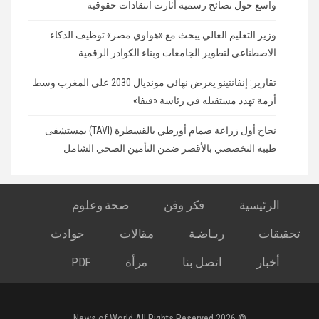
واسع حول نصائح رسمية أثارت انتقادات حقوقية
وزير التعليم العالي يبحث مع «هواوي مصر» توظيف الذكاء
الاصطناعي لتطوير الجامعات وبناء الكوادر الرقمية
تقارير: إنفانتينو يعرض نهائي مونديال 2030 على المغرب وسط
أزمة تهدد مستقبله في رئاسة «فيفا»
نجاح أول زراعة صمام أورطي بالقسطرة (TAVI) بمستشفى
طيبة التخصصي بالأقصر ضمن التأمين الصحي الشامل
الرئيسية
فكر وفن
صحة وعلوم
تحقيقات
ريـاضـة
مقالات
حوادث
أخبار
اتصل بنا
مرأة
PDF
© 2026 News of World All Rights Reserved