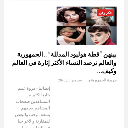
فكر وفن
بينهن “قطة هوليود المدللة” .. الجمهورية
والعالم ترصد النساء الأكثر إثارة في العالم
وكيف…
جريدة الجمهورية والعالم
سبتمبر 30, 2020
إيطاليا - مروة غنيم
يتابع الكثير من
المشاهدين صفحات
المشاهير بعضهم
بشغف وحب والبعض
للمقارنة والآخر حبا
في التقليد، بينما