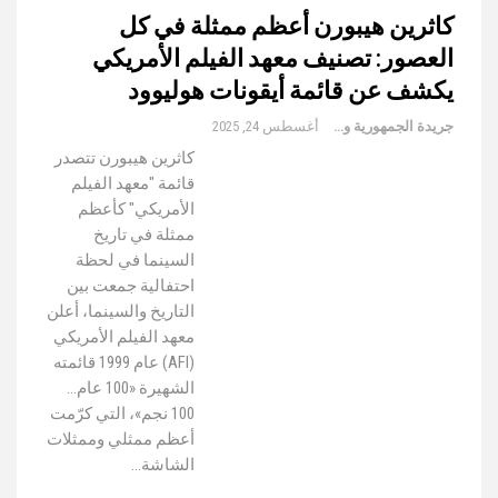
كاثرين هيبورن أعظم ممثلة في كل
العصور: تصنيف معهد الفيلم الأمريكي
يكشف عن قائمة أيقونات هوليوود
جريدة الجمهورية والعالم
أغسطس 24, 2025
كاثرين هيبورن تتصدر
قائمة "معهد الفيلم
الأمريكي" كأعظم
ممثلة في تاريخ
السينما في لحظة
احتفالية جمعت بين
التاريخ والسينما، أعلن
معهد الفيلم الأمريكي
(AFI) عام 1999 قائمته
الشهيرة «100 عام...
100 نجم»، التي كرّمت
أعظم ممثلي وممثلات
الشاشة…