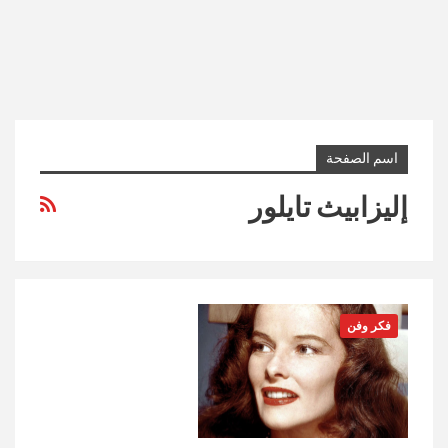
اسم الصفحة
إليزابيث تايلور
فكر وفن