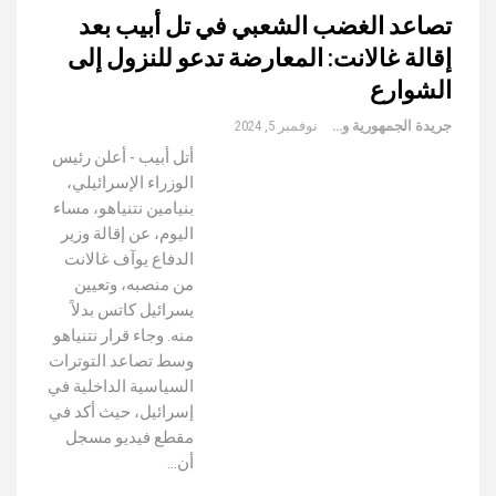
تصاعد الغضب الشعبي في تل أبيب بعد
إقالة غالانت: المعارضة تدعو للنزول إلى
الشوارع
جريدة الجمهورية والعالم
نوفمبر 5, 2024
أتل أبيب - أعلن رئيس
الوزراء الإسرائيلي،
بنيامين نتنياهو، مساء
اليوم، عن إقالة وزير
الدفاع يوآف غالانت
من منصبه، وتعيين
يسرائيل كاتس بدلاً
منه. وجاء قرار نتنياهو
وسط تصاعد التوترات
السياسية الداخلية في
إسرائيل، حيث أكد في
مقطع فيديو مسجل
أن…