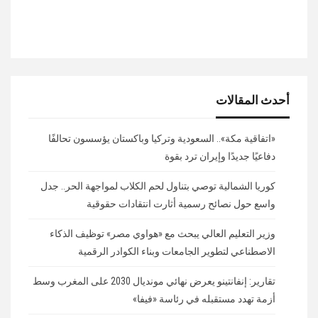
أحدث المقالات
«اتفاقية مكة».. السعودية وتركيا وباكستان يؤسسون تحالفًا
دفاعيًا جديدًا وإيران ترد بقوة
كوريا الشمالية توصي بتناول لحم الكلاب لمواجهة الحر.. جدل
واسع حول نصائح رسمية أثارت انتقادات حقوقية
وزير التعليم العالي يبحث مع «هواوي مصر» توظيف الذكاء
الاصطناعي لتطوير الجامعات وبناء الكوادر الرقمية
تقارير: إنفانتينو يعرض نهائي مونديال 2030 على المغرب وسط
أزمة تهدد مستقبله في رئاسة «فيفا»