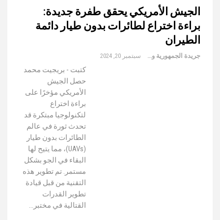
الجيش الأمريكي يحقق طفرة جديدة:
براءة اختراع لطائرات بدون طيار دائمة
الطيران
جريدة الجمهورية والعالم
سبتمبر 20, 2024
كتبت - بريجيت محمد
حصل الجيش
الأمريكي مؤخرًا على
براءة اختراع
لتكنولوجيا مبتكرة قد
تحدث ثورة في عالم
الطائرات بدون طيار
(UAVs)، مما يتيح لها
البقاء في الجو بشكل
مستمر. تم تطوير هذه
التقنية من قبل قيادة
تطوير القدرات
القتالية في مختبر…