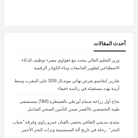
أحدث المقالات
وزير التعليم العالي يبحث مع «هواوي مصر» توظيف الذكاء
الاصطناعي لتطوير الجامعات وبناء الكوادر الرقمية
تقارير: إنفانتينو يعرض نهائي مونديال 2030 على المغرب وسط
أزمة تهدد مستقبله في رئاسة «فيفا»
نجاح أول زراعة صمام أورطي بالقسطرة (TAVI) بمستشفى
طيبة التخصصي بالأقصر ضمن التأمين الصحي الشامل
منتدى مدينتي الثقافي يحتفي بالفنان عمرو راوي وفرقة “شباب
البحر”.. رحلة في تاريخ آلة السمسمية وتراث البحر الأحمر