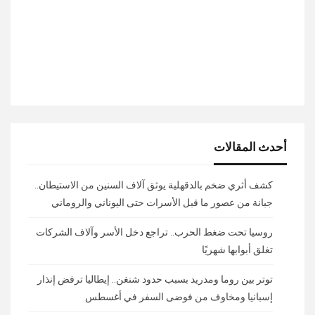
أحدث المقالات
كشف أثري ضخم بالدقهلية يوثق آلاف السنين من الاستيطان..
جبانة من عصور ما قبل الأسرات حتى اليوناني والروماني
روسيا تحت ضغط الحرب.. تراجع دخل الأسر وآلاف الشركات
تغلق أبوابها شهريًا
توتر بين روما ومدريد بسبب حدود شنغن.. إيطاليا ترفض إنذار
إسبانيا ومخاوف من فوضى السفر في أغسطس