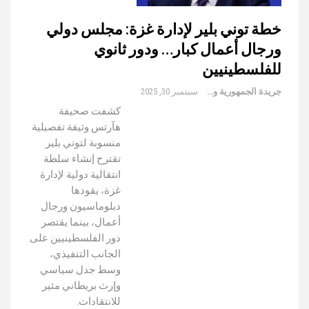
خطة توني بلير لإدارة غزة: مجلس دولي
ورجال أعمال كبار… ودور ثانوي
للفلسطينيين
جريدة الجمهورية والعالم
سبتمبر 30, 2025
كشفت صحيفة
هآرتس وثيقة تفصيلية
منسوبة لتوني بلير
تقترح إنشاء سلطة
انتقالية دولية لإدارة
غزة، يقودها
دبلوماسيون ورجال
أعمال، بينما يقتصر
دور الفلسطينيين على
الجانب التنفيذي،
وسط جدل سياسي
وإرث بريطاني مثير
للانتقادات.