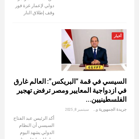
دولي لإعمار غزة فور
وقف إطلاق النار
أخبار
السيسي في قمة “البريكس”: العالم غارق
في ازدواجية المعايير ومصر ترفض تهجير
الفلسطينيين…
جريدة الجمهورية والعالم
سبتمبر 8, 2025
أكد الرئيس عبد الفتاح
السيسي أن النظام
الدولي يشهد اليوم