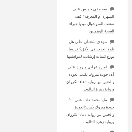
على
مصطفي خميس
الشهرة أم المعرفة؟ كيف
صنعت السوشيال ميديا خبراء
الصحة الوهميين
مودى شعبان
على
هل
تلوح الحرب في الأفق؟ فرنسا
توزع كتيبات إرشادية لمواطنيها
على
اميره عرابي مبروك
أ.د/ جودة مبروك يكتب:العودة
والحنين بين رواية دعاء الكروان
ورواية زهرة الثالوث
على
مايا محمد خلف
أ.د/
جودة مبروك يكتب:العودة
والحنين بين رواية دعاء الكروان
ورواية زهرة الثالوث