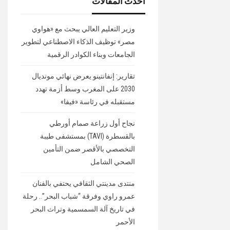
أحدث المقالات
وزير التعليم العالي يبحث مع «هواوي
مصر» توظيف الذكاء الاصطناعي لتطوير
الجامعات وبناء الكوادر الرقمية
تقارير: إنفانتينو يعرض نهائي مونديال
2030 على المغرب وسط أزمة تهدد
مستقبله في رئاسة «فيفا»
نجاح أول زراعة صمام أورطي
بالقسطرة (TAVI) بمستشفى طيبة
التخصصي بالأقصر ضمن التأمين
الصحي الشامل
منتدى مدينتي الثقافي يحتفي بالفنان
عمرو راوي وفرقة “شباب البحر”.. رحلة
في تاريخ آلة السمسمية وتراث البحر
الأحمر