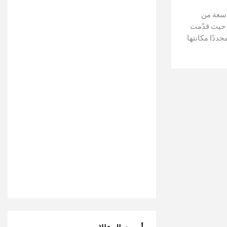
اسعة من
 حيث قدّمت
جددًا مكانتها