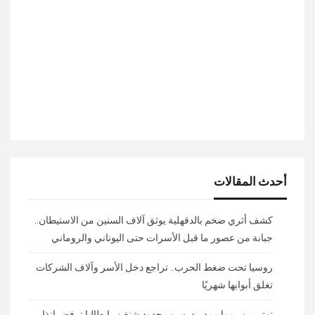
أحدث المقالات
كشف أثري ضخم بالدقهلية يوثق آلاف السنين من الاستيطان..
جبانة من عصور ما قبل الأسرات حتى اليوناني والروماني
روسيا تحت ضغط الحرب.. تراجع دخل الأسر وآلاف الشركات
تغلق أبوابها شهريًا
توتر بين روما ومدريد بسبب حدود شنغن.. إيطاليا ترفض إنذار