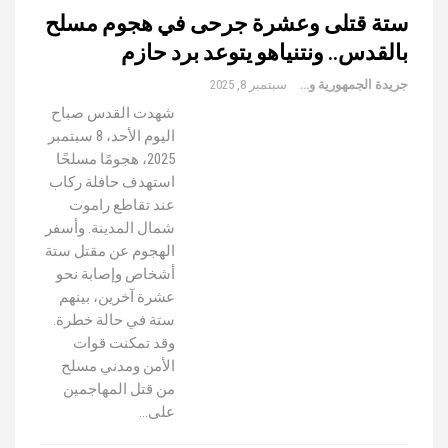
ستة قتلى وعشرة جرحى في هجوم مسلح
بالقدس.. ونتنياهو يتوعد برد حازم
جريدة الجمهورية والعالم
سبتمبر 8, 2025
شهدت القدس صباح
اليوم الأحد، 8 سبتمبر
2025، هجومًا مسلحًا
استهدف حافلة ركاب
عند تقاطع راموت
شمال المدينة. وأسفر
الهجوم عن مقتل ستة
أشخاص وإصابة نحو
عشرة آخرين، بينهم
ستة في حالة خطرة.
وقد تمكنت قوات
الأمن ومدني مسلح
من قتل المهاجمين
على…