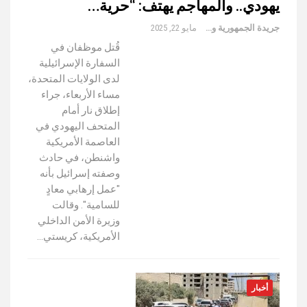
يهودي.. والمهاجم يهتف: “حرية…
جريدة الجمهورية والعالم
مايو 22, 2025
قُتل موظفان في
السفارة الإسرائيلية
لدى الولايات المتحدة،
مساء الأربعاء، جراء
إطلاق نار أمام
المتحف اليهودي في
العاصمة الأمريكية
واشنطن، في حادث
وصفته إسرائيل بأنه
"عمل إرهابي معادٍ
للسامية". وقالت
وزيرة الأمن الداخلي
الأمريكية، كريستي…
أخبار