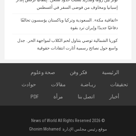
إسبانيا ومخاوف من فوضى السفر في أغسطس
«اتفاقية مكة».. السعودية وتركيا وباكستان يؤسسون تحالفًا
دفاعيًا جديدًا وإيران ترد بقوة
كوريا الشمالية توصي بتناول لحم الكلاب لمواجهة الحر.. جدل
واسع حول نصائح رسمية أثارت انتقادات حقوقية
الرئيسية
فكر وفن
صحة وعلوم
تحقيقات
ريـاضـة
مقالات
حوادث
أخبار
اتصل بنا
مرأة
PDF
© 2026 News of World All Rights Reserved
موقع رئيس مجلس الإدارة:
Ghonim Mohamed