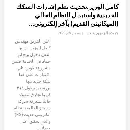
كامل الوزير:تحديث نظم إشارات السكك
الحديدية واستبدال النظام الحالي
(الميكانيني القديم) بآخر إلكتروني…
جريدة الجمهورية والعالم
ديسمبر 28, 2020
أعلن الفريق مهندس
كامل الوزير – وزير
النقل دخول برج ابو
حماد في الخدمة ضمن
مشروع تطوير نظم
الإشارات على خط
سكة حديد بنها
بورسعيد بطول ٢١٤
كم والجاري تنفيذه
حاليًا بمعرفة شركة
سيمنز العالمية بنظام
الكتروني حديث (EIS)
والذي يحقق أعلى
معدلات…