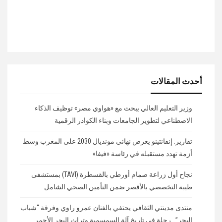
أحدث المقالات
وزير التعليم العالي يبحث مع «هواوي مصر» توظيف الذكاء
الاصطناعي لتطوير الجامعات وبناء الكوادر الرقمية
تقارير: إنفانتينو يعرض نهائي مونديال 2030 على المغرب وسط
أزمة تهدد مستقبله في رئاسة «فيفا»
نجاح أول زراعة صمام أورطي بالقسطرة (TAVI) بمستشفى
طيبة التخصصي بالأقصر ضمن التأمين الصحي الشامل
منتدى مدينتي الثقافي يحتفي بالفنان عمرو راوي وفرقة “شباب
البحر”.. رحلة في تاريخ آلة السمسمية وتراث البحر الأحمر