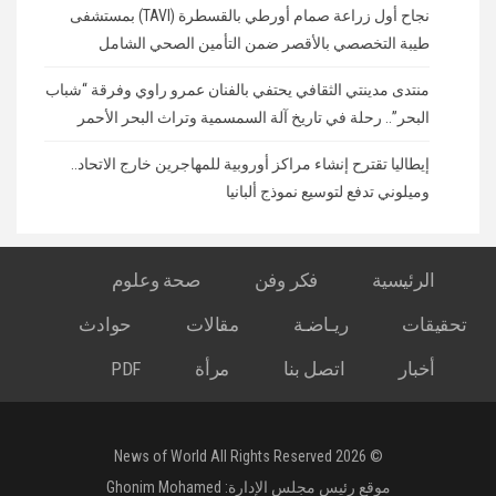
نجاح أول زراعة صمام أورطي بالقسطرة (TAVI) بمستشفى
طيبة التخصصي بالأقصر ضمن التأمين الصحي الشامل
منتدى مدينتي الثقافي يحتفي بالفنان عمرو راوي وفرقة “شباب
البحر”.. رحلة في تاريخ آلة السمسمية وتراث البحر الأحمر
إيطاليا تقترح إنشاء مراكز أوروبية للمهاجرين خارج الاتحاد..
وميلوني تدفع لتوسيع نموذج ألبانيا
الرئيسية
فكر وفن
صحة وعلوم
تحقيقات
ريـاضـة
مقالات
حوادث
أخبار
اتصل بنا
مرأة
PDF
© 2026 News of World All Rights Reserved
موقع رئيس مجلس الإدارة:
Ghonim Mohamed