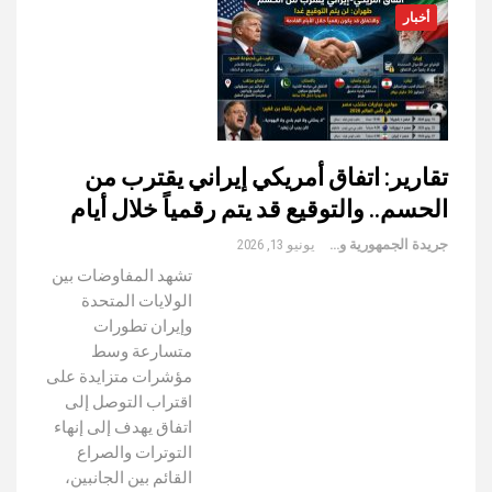
أخبار
تقارير: اتفاق أمريكي إيراني يقترب من
الحسم.. والتوقيع قد يتم رقمياً خلال أيام
جريدة الجمهورية والعالم
يونيو 13, 2026
تشهد المفاوضات بين
الولايات المتحدة
وإيران تطورات
متسارعة وسط
مؤشرات متزايدة على
اقتراب التوصل إلى
اتفاق يهدف إلى إنهاء
التوترات والصراع
القائم بين الجانبين،