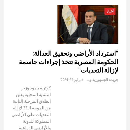
أخبار
“استرداد الأراضي وتحقيق العدالة:
الحكومة المصرية تتخذ إجراءات حاسمة
لإزالة التعديات”
جريدة الجمهورية والعالم
فبراير 24, 2024
كوثر محمود وزير
التنمية المحلية يعلن
انطلاق المرحلة الثانية
من الموجة الـ22 لإزالة
التعديات على الأراضي
المملوكة للدولة
والأراضي الزراعية