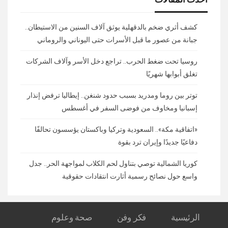
كشف أثري ضخم بالدقهلية يوثق آلاف السنين من الاستيطان..
جبانة من عصور ما قبل الأسرات حتى اليوناني والروماني
روسيا تحت ضغط الحرب.. تراجع دخل الأسر وآلاف الشركات
تغلق أبوابها شهريًا
توتر بين روما ومدريد بسبب حدود شنغن.. إيطاليا ترفض إنذار
إسبانيا ومخاوف من فوضى السفر في أغسطس
«اتفاقية مكة».. السعودية وتركيا وباكستان يؤسسون تحالفًا
دفاعيًا جديدًا وإيران ترد بقوة
كوريا الشمالية توصي بتناول لحم الكلاب لمواجهة الحر.. جدل
واسع حول نصائح رسمية أثارت انتقادات حقوقية
الرئيسية
فكر وفن
صحة وعلوم