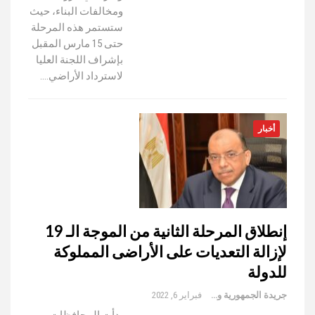
ومخالفات البناء، حيث
ستستمر هذه المرحلة
حتى 15 مارس المقبل
بإشراف اللجنة العليا
لاسترداد الأراضي.…
أخبار
إنطلاق المرحلة الثانية من الموجة الـ 19
لإزالة التعديات على الأراضى المملوكة
للدولة
جريدة الجمهورية والعالم
فبراير 6, 2022
بدأت المحافظات