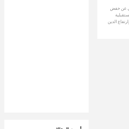
ني عن خفض
رة المستقبلية
رتفاع الدين