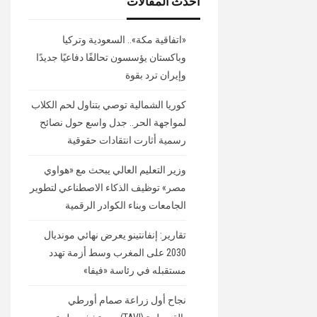
أحدث المقالات
«اتفاقية مكة».. السعودية وتركيا
وباكستان يؤسسون تحالفًا دفاعيًا جديدًا
وإيران ترد بقوة
كوريا الشمالية توصي بتناول لحم الكلاب
لمواجهة الحر.. جدل واسع حول نصائح
رسمية أثارت انتقادات حقوقية
وزير التعليم العالي يبحث مع «هواوي
مصر» توظيف الذكاء الاصطناعي لتطوير
الجامعات وبناء الكوادر الرقمية
تقارير: إنفانتينو يعرض نهائي مونديال
2030 على المغرب وسط أزمة تهدد
مستقبله في رئاسة «فيفا»
نجاح أول زراعة صمام أورطي