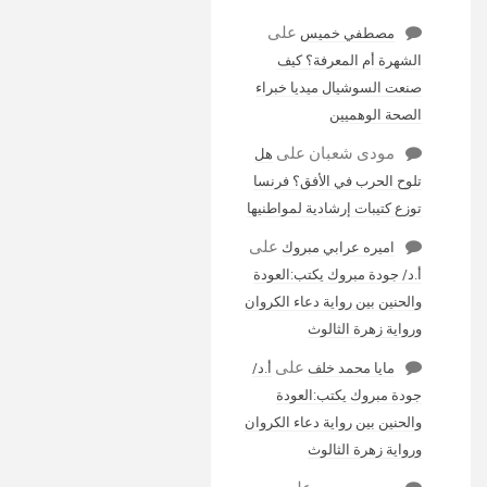
على
مصطفي خميس
الشهرة أم المعرفة؟ كيف
صنعت السوشيال ميديا خبراء
الصحة الوهميين
مودى شعبان
على
هل
تلوح الحرب في الأفق؟ فرنسا
توزع كتيبات إرشادية لمواطنيها
على
اميره عرابي مبروك
أ.د/ جودة مبروك يكتب:العودة
والحنين بين رواية دعاء الكروان
ورواية زهرة الثالوث
على
مايا محمد خلف
أ.د/
جودة مبروك يكتب:العودة
والحنين بين رواية دعاء الكروان
ورواية زهرة الثالوث