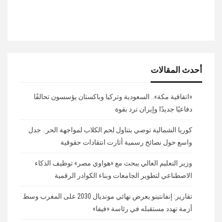
أحدث المقالات
«اتفاقية مكة».. السعودية وتركيا وباكستان يؤسسون تحالفًا
دفاعيًا جديدًا وإيران ترد بقوة
كوريا الشمالية توصي بتناول لحم الكلاب لمواجهة الحر.. جدل
واسع حول نصائح رسمية أثارت انتقادات حقوقية
وزير التعليم العالي يبحث مع «هواوي مصر» توظيف الذكاء
الاصطناعي لتطوير الجامعات وبناء الكوادر الرقمية
تقارير: إنفانتينو يعرض نهائي مونديال 2030 على المغرب وسط
أزمة تهدد مستقبله في رئاسة «فيفا»