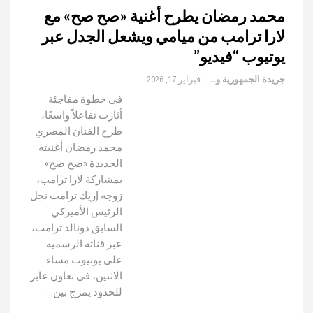
محمد رمضان يطرح أغنية «صح صح» مع
لارا ترامب من ميامي ويشعل الجدل عبر
يوتيوب “فيديو”
جريدة الجمهورية والعالم
فبراير 17, 2026
في خطوة مفاجئة
أثارت تفاعلاً واسعًا،
طرح الفنان المصري
محمد رمضان أغنيته
الجديدة «صح صح»
بمشاركة لارا ترامب،
زوجة إريك ترامب نجل
الرئيس الأميركي
السابق دونالد ترامب،
عبر قناته الرسمية
على يوتيوب مساء
الاثنين، في تعاون عابر
للحدود يمزج بين…