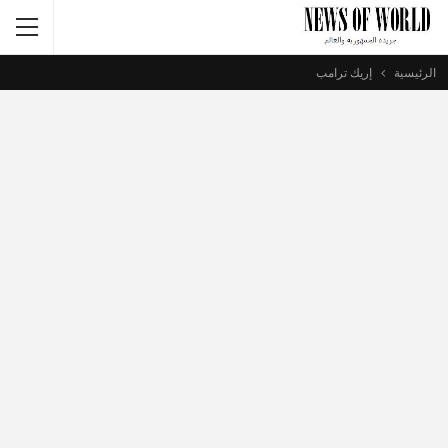
الرئيسية
إريك ترامب