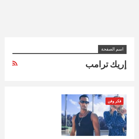
اسم الصفحة
إريك ترامب
فكر وفن