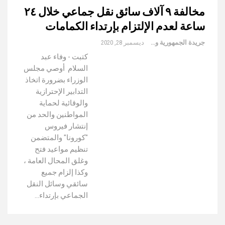
مخالفة ٩ آلاف سائق نقل جماعي خلال ٢٤
ساعة لعدم الإلتزام بإرتداء الكمامات
جريدة الجمهورية والعالم
ديسمبر 28, 2020
كتبت - وفاء عبد
السلام أوصي مجلس
الوزراء بضرورة اتخاذ
التدابير الإحترازية
والوقائية لحماية
المواطنين والحد من
إنتشار فيروس
"كورونا" والمتضمن
تنظيم مواعيد فتح
وغلق المحال العامة ،
وكذا إلزام جميع
سائقي وسائل النقل
الجماعي بإرتداء…