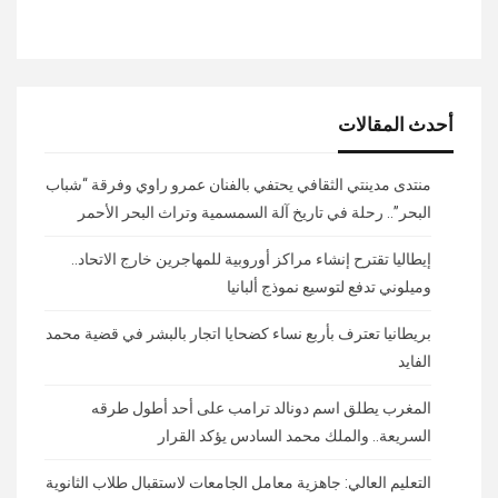
أحدث المقالات
منتدى مدينتي الثقافي يحتفي بالفنان عمرو راوي وفرقة “شباب
البحر”.. رحلة في تاريخ آلة السمسمية وتراث البحر الأحمر
إيطاليا تقترح إنشاء مراكز أوروبية للمهاجرين خارج الاتحاد..
وميلوني تدفع لتوسيع نموذج ألبانيا
بريطانيا تعترف بأربع نساء كضحايا اتجار بالبشر في قضية محمد
الفايد
المغرب يطلق اسم دونالد ترامب على أحد أطول طرقه
السريعة.. والملك محمد السادس يؤكد القرار
التعليم العالي: جاهزية معامل الجامعات لاستقبال طلاب الثانوية